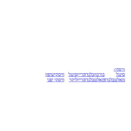
וויסקי
›
סינגל
בורבון
בלנדד
גריין
סינגל
וויסקי
שיפון
מאלט
בלנדד
מאלט
בלנדד
גריין
ליקר
וויסקי יפני