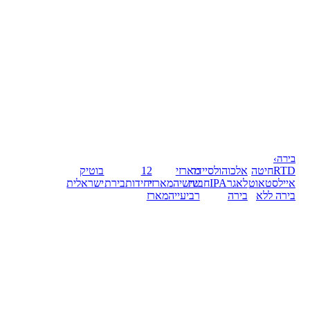
בירה
›
RTD
חיטה
אלכוהול
סיידר
מארזי
12
בוטיק
אייל
סטאוט
לאגר
IPA
חבית
שישיה
מארזי
יחידות
בירת
ישראלית
בירה ללא
בירה
רביעייה
מארז