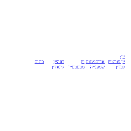
יין
›
יין פורט
יין
אדום
מגנום
יין
רוזה
יין
כתום
לבן
יין
שמפנייה
מבעבע
יין
קינוח
יין