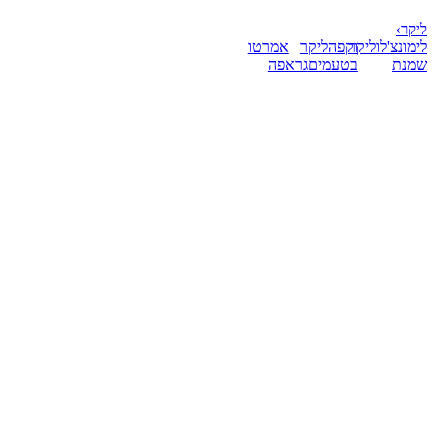
ליקר
›
לימונצ'לו
ליקר
וקפה
ליקר
אמרטו
שמנת
בטעמים
גראפה