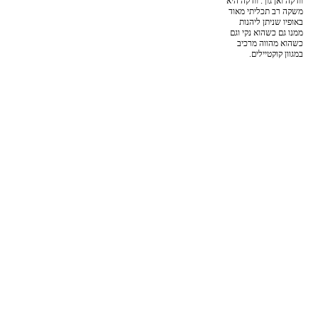
וודקה ואן גוך. וודקה היא
משקה רב תכליתי מאוד
באופיו שניתן ליהנות
ממנו גם כשהוא נקי וגם
כשהוא מהווה מרכיב
במגוון קוקטיילים.