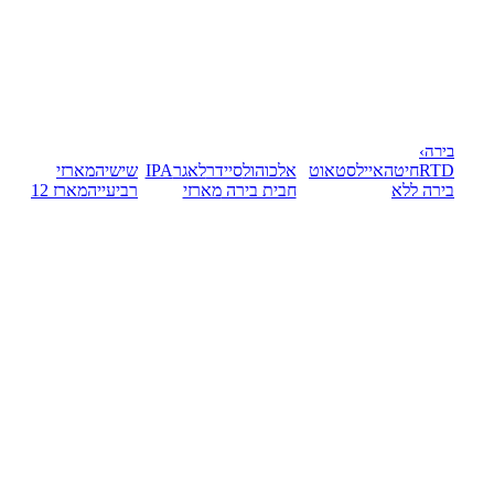
בירה
›
RTD
חיטה
אייל
סטאוט
אלכוהול
סיידר
לאגר
IPA
שישיה
מארזי
בירה ללא
חבית בירה
מארזי
רביעייה
מארז 12