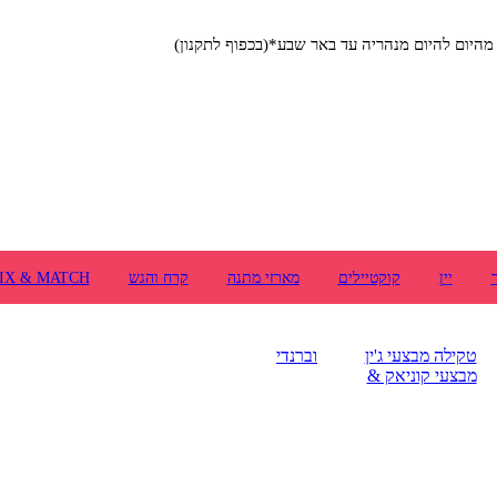
יום להיום מנהריה עד באר שבע*(בכפוף לתקנון)
יין
קוקטיילים
מארזי מתנה
קרח והגש
IX & MATCH
טקילה
מבצעי ג'ין
וברנדי
מבצעי קוניאק &