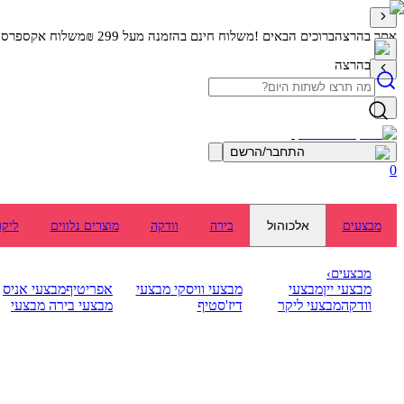
אתר בהרצה
ברוכים הבאים !
משלוח חינם בהזמנה מעל 299 ₪
משלוח אקספרס מה
אתר בהרצה
התחבר/הרשם
0
אלכוהול
מבצעים
בירה
וודקה
מוצרים נלווים
ליקר
מבצעים
›
מבצעי יין
מבצעי
מבצעי וויסקי
מבצעי
אפריטיף
מבצעי אניס
וודקה
מבצעי ליקר
דיז'סטיף
מבצעי בירה
מבצעי