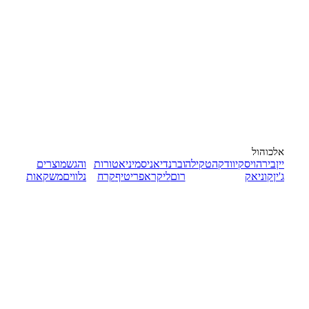
אלכוהול
יין
בירה
ויסקי
וודקה
טקילה
וברנדי
אניס
מיניאטורות
והגש
מוצרים
ג'ין
קוניאק
רום
ליקר
אפריטיף
קרח
נלווים
משקאות