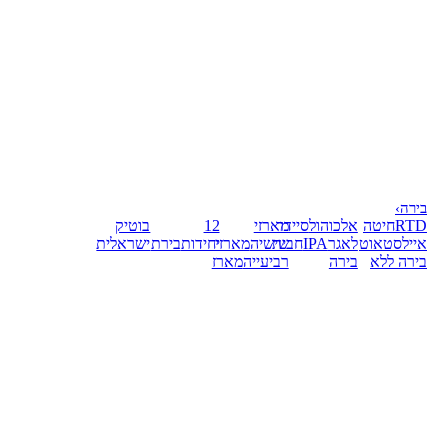
בירה
›
RTD
חיטה
אלכוהול
סיידר
מארזי
12
בוטיק
אייל
סטאוט
לאגר
IPA
חבית
שישיה
מארזי
יחידות
בירת
ישראלית
בירה ללא
בירה
רביעייה
מארז