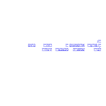
יין
›
יין פורט
יין
אדום
מגנום
יין
רוזה
יין
כתום
לבן
יין
שמפנייה
מבעבע
יין
קינוח
יין