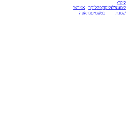
ליקר
›
לימונצ'לו
ליקר
וקפה
ליקר
אמרטו
שמנת
בטעמים
גראפה