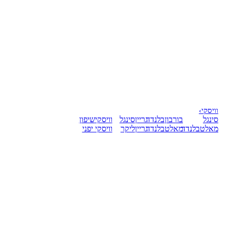
וויסקי
›
סינגל
בורבון
בלנדד
גריין
סינגל
וויסקי
שיפון
מאלט
בלנדד
מאלט
בלנדד
גריין
ליקר
וויסקי יפני