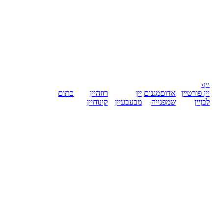
יין
›
יין פורט
יין
אדום
מגנום
יין
רוזה
יין
כתום
לבן
יין
שמפנייה
מבעבע
יין
קינוח
יין