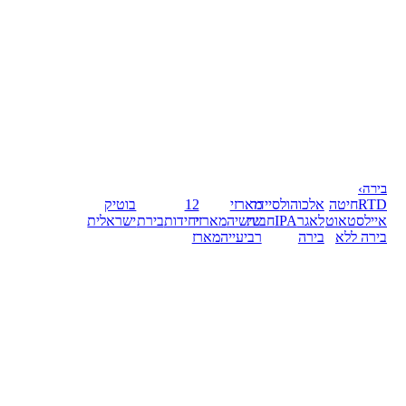
בירה
›
RTD
חיטה
אלכוהול
סיידר
מארזי
12
בוטיק
אייל
סטאוט
לאגר
IPA
חבית
שישיה
מארזי
יחידות
בירת
ישראלית
בירה ללא
בירה
רביעייה
מארז