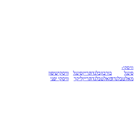
וויסקי
›
סינגל
בורבון
בלנדד
גריין
סינגל
וויסקי
שיפון
מאלט
בלנדד
מאלט
בלנדד
גריין
ליקר
וויסקי יפני