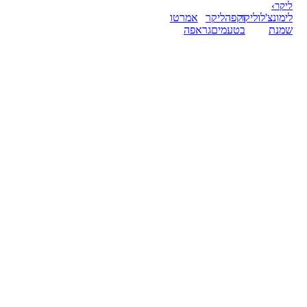
ליקר
›
לימונצ'לו
ליקר
וקפה
ליקר
אמרטו
שמנת
בטעמים
גראפה