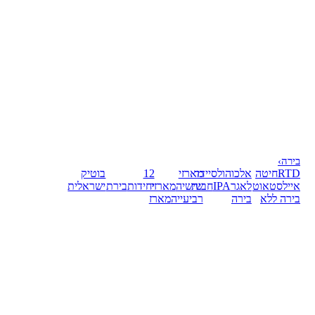
בירה
›
RTD
חיטה
אלכוהול
סיידר
מארזי
12
בוטיק
אייל
סטאוט
לאגר
IPA
חבית
שישיה
מארזי
יחידות
בירת
ישראלית
בירה ללא
בירה
רביעייה
מארז