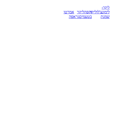
ליקר
›
לימונצ'לו
ליקר
וקפה
ליקר
אמרטו
שמנת
בטעמים
גראפה