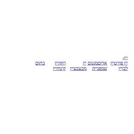
יין
›
יין פורט
יין
אדום
מגנום
יין
רוזה
יין
כתום
לבן
יין
שמפנייה
מבעבע
יין
קינוח
יין