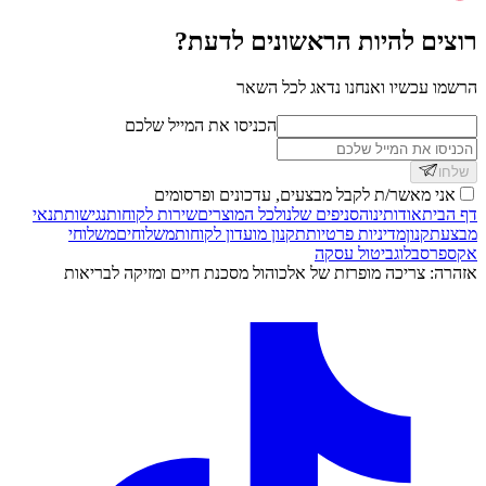
רוצים להיות הראשונים לדעת?
הרשמו עכשיו ואנחנו נדאג לכל השאר
הכניסו את המייל שלכם
שלחו
אני מאשר/ת לקבל מבצעים, עדכונים ופרסומים
דף הבית
אודותינו
הסניפים שלנו
לכל המוצרים
שירות לקוחות
נגישות
תנאי
מבצע
תקנון
מדיניות פרטיות
תקנון מועדון לקוחות
משלוחים
משלוחי
אקספרס
בלוג
ביטול עסקה
אזהרה: צריכה מופרזת של אלכוהול מסכנת חיים ומזיקה לבריאות