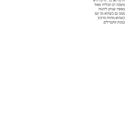
וודקה ואן גוך. וודקה היא
משקה רב תכליתי מאוד
באופיו שניתן ליהנות
ממנו גם כשהוא נקי וגם
כשהוא מהווה מרכיב
במגוון קוקטיילים.