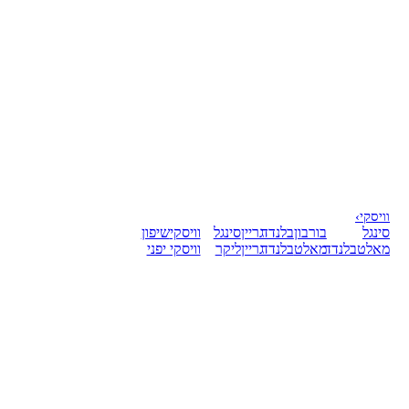
וויסקי
›
סינגל
בורבון
בלנדד
גריין
סינגל
וויסקי
שיפון
מאלט
בלנדד
מאלט
בלנדד
גריין
ליקר
וויסקי יפני