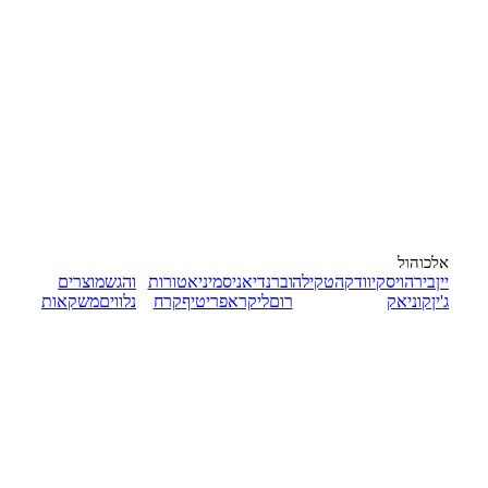
אלכוהול
יין
בירה
ויסקי
וודקה
טקילה
וברנדי
אניס
מיניאטורות
והגש
מוצרים
ג'ין
קוניאק
רום
ליקר
אפריטיף
קרח
נלווים
משקאות