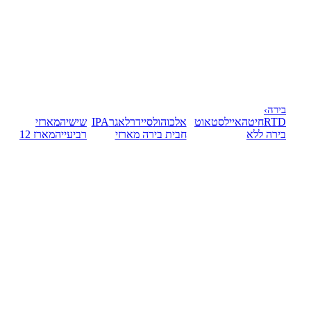
בירה
›
RTD
חיטה
אייל
סטאוט
אלכוהול
סיידר
לאגר
IPA
שישיה
מארזי
בירה ללא
חבית בירה
מארזי
רביעייה
מארז 12