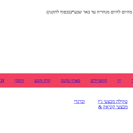
יום להיום מנהריה עד באר שבע*(בכפוף לתקנון)
יין
קוקטיילים
מארזי מתנה
קרח והגש
וויסקי
CH
טקילה
מבצעי ג'ין
וברנדי
מבצעי קוניאק &