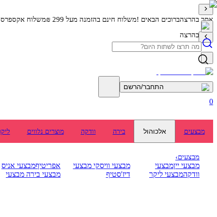
אתר בהרצה
ברוכים הבאים !
משלוח חינם בהזמנה מעל 299 ₪
משלוח אקספרס מה
אתר בהרצה
התחבר/הרשם
0
אלכוהול
מבצעים
בירה
וודקה
מוצרים נלווים
ליקר
מבצעים
›
מבצעי יין
מבצעי
מבצעי וויסקי
מבצעי
אפריטיף
מבצעי אניס
וודקה
מבצעי ליקר
דיז'סטיף
מבצעי בירה
מבצעי