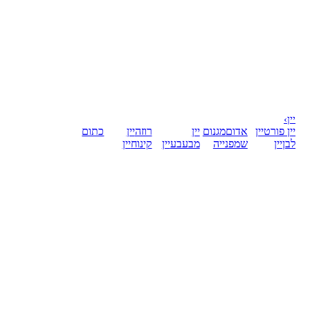
יין
›
יין פורט
יין
אדום
מגנום
יין
רוזה
יין
כתום
לבן
יין
שמפנייה
מבעבע
יין
קינוח
יין