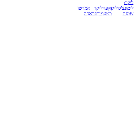
ליקר
›
לימונצ'לו
ליקר
וקפה
ליקר
אמרטו
שמנת
בטעמים
גראפה