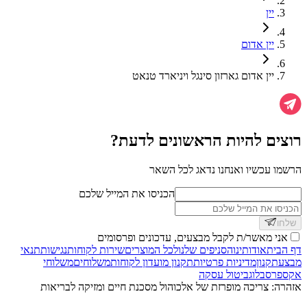
יין
יין אדום
יין אדום גארזון סינגל ויניארד טנאט
רוצים להיות הראשונים לדעת?
הרשמו עכשיו ואנחנו נדאג לכל השאר
הכניסו את המייל שלכם
שלחו
אני מאשר/ת לקבל מבצעים, עדכונים ופרסומים
דף הבית
אודותינו
הסניפים שלנו
לכל המוצרים
שירות לקוחות
נגישות
תנאי
מבצע
תקנון
מדיניות פרטיות
תקנון מועדון לקוחות
משלוחים
משלוחי
אקספרס
בלוג
ביטול עסקה
אזהרה: צריכה מופרזת של אלכוהול מסכנת חיים ומזיקה לבריאות