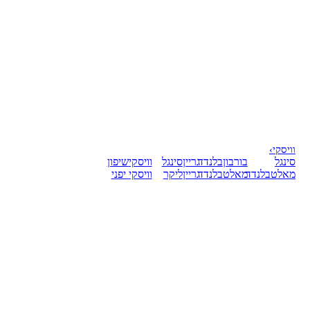
וויסקי
›
סינגל
בורבון
בלנדד
גריין
סינגל
וויסקי
שיפון
מאלט
בלנדד
מאלט
בלנדד
גריין
ליקר
וויסקי יפני