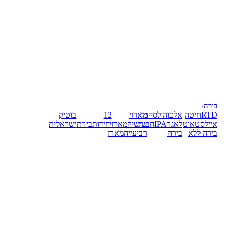
בירה
›
RTD
חיטה
אלכוהול
סיידר
מארזי
12
בוטיק
אייל
סטאוט
לאגר
IPA
חבית
שישיה
מארזי
יחידות
בירת
ישראלית
בירה ללא
בירה
רביעייה
מארז