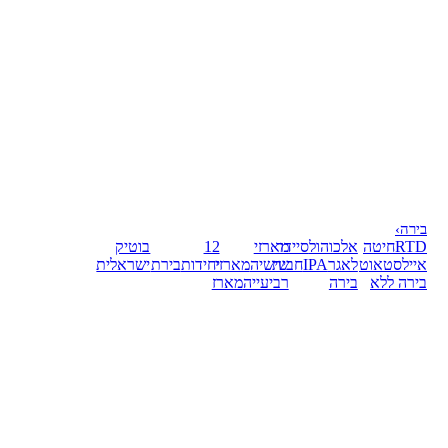
בירה
›
RTD
חיטה
אלכוהול
סיידר
מארזי
12
בוטיק
אייל
סטאוט
לאגר
IPA
חבית
שישיה
מארזי
יחידות
בירת
ישראלית
בירה ללא
בירה
רביעייה
מארז