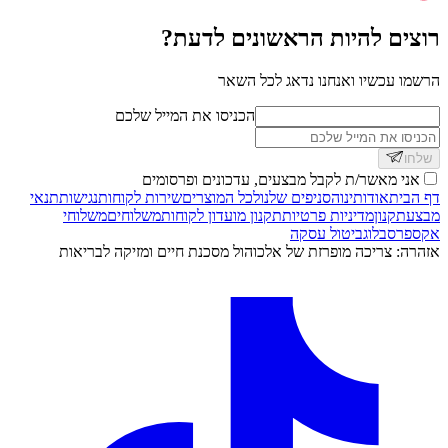
רוצים להיות הראשונים לדעת?
הרשמו עכשיו ואנחנו נדאג לכל השאר
הכניסו את המייל שלכם
שלחו
אני מאשר/ת לקבל מבצעים, עדכונים ופרסומים
דף הבית
אודותינו
הסניפים שלנו
לכל המוצרים
שירות לקוחות
נגישות
תנאי
מבצע
תקנון
מדיניות פרטיות
תקנון מועדון לקוחות
משלוחים
משלוחי
אקספרס
בלוג
ביטול עסקה
אזהרה: צריכה מופרזת של אלכוהול מסכנת חיים ומזיקה לבריאות