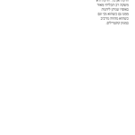
וודקה ואן גוך. וודקה היא
משקה רב תכליתי מאוד
באופיו שניתן ליהנות
ממנו גם כשהוא נקי וגם
כשהוא מהווה מרכיב
במגוון קוקטיילים.