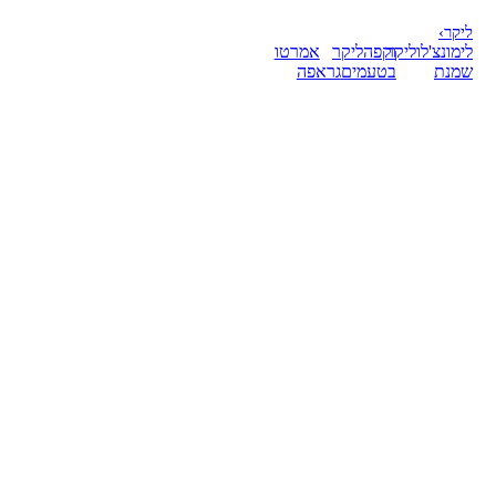
ליקר
›
לימונצ'לו
ליקר
וקפה
ליקר
אמרטו
שמנת
בטעמים
גראפה