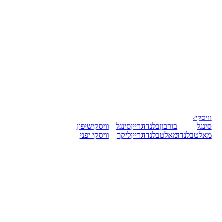
וויסקי
›
סינגל
בורבון
בלנדד
גריין
סינגל
וויסקי
שיפון
מאלט
בלנדד
מאלט
בלנדד
גריין
ליקר
וויסקי יפני