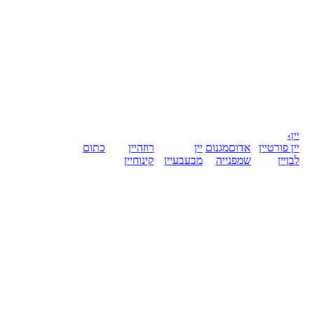
יין
›
יין פורט
יין
אדום
מגנום
יין
רוזה
יין
כתום
לבן
יין
שמפנייה
מבעבע
יין
קינוח
יין