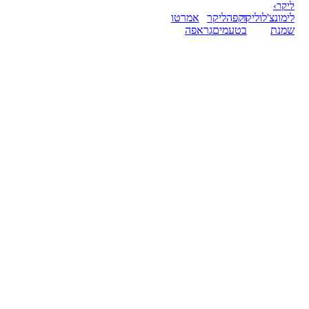
ליקר
›
לימונצ'לו
ליקר
וקפה
ליקר
אמרטו
שמנת
בטעמים
גראפה