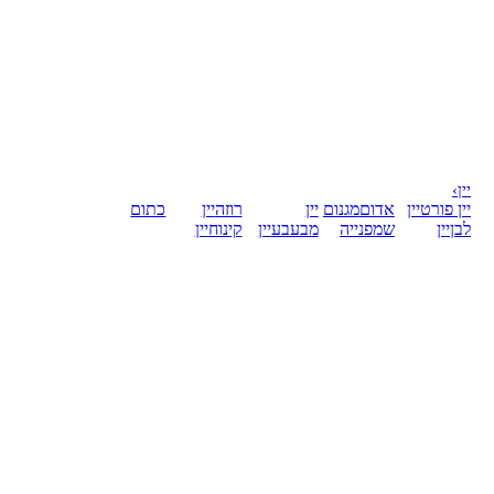
יין
›
יין פורט
יין
אדום
מגנום
יין
רוזה
יין
כתום
לבן
יין
שמפנייה
מבעבע
יין
קינוח
יין