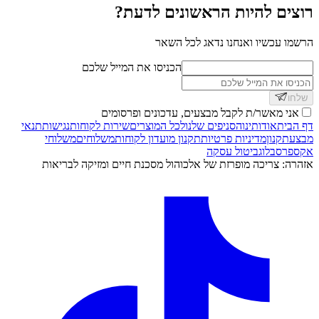
רוצים להיות הראשונים לדעת?
הרשמו עכשיו ואנחנו נדאג לכל השאר
הכניסו את המייל שלכם
שלחו
אני מאשר/ת לקבל מבצעים, עדכונים ופרסומים
דף הבית
אודותינו
הסניפים שלנו
לכל המוצרים
שירות לקוחות
נגישות
תנאי
מבצע
תקנון
מדיניות פרטיות
תקנון מועדון לקוחות
משלוחים
משלוחי
אקספרס
בלוג
ביטול עסקה
אזהרה: צריכה מופרזת של אלכוהול מסכנת חיים ומזיקה לבריאות