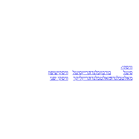
וויסקי
›
סינגל
בורבון
בלנדד
גריין
סינגל
וויסקי
שיפון
מאלט
בלנדד
מאלט
בלנדד
גריין
ליקר
וויסקי יפני