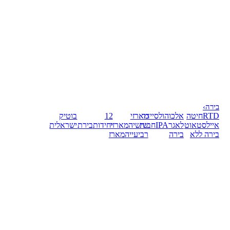
בירה
›
RTD
חיטה
אלכוהול
סיידר
מארזי
12
בוטיק
אייל
סטאוט
לאגר
IPA
חבית
שישיה
מארזי
יחידות
בירת
ישראלית
בירה ללא
בירה
רביעייה
מארז