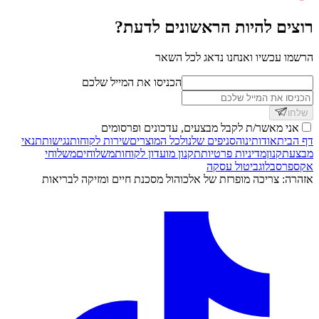
רוצים להיות הראשונים לדעת?
הרשמו עכשיו ואנחנו נדאג לכל השאר
הכניסו את המייל שלכם
שלחו
אני מאשר/ת לקבל מבצעים, עדכונים ופרסומים
דף הבית
אודותינו
הסניפים שלנו
לכל המוצרים
שירות לקוחות
נגישות
תנאי
מבצע
תקנון
מדיניות פרטיות
תקנון מועדון לקוחות
משלוחים
משלוחי
אקספרס
בלוג
ביטול עסקה
אזהרה: צריכה מופרזת של אלכוהול מסכנת חיים ומזיקה לבריאות