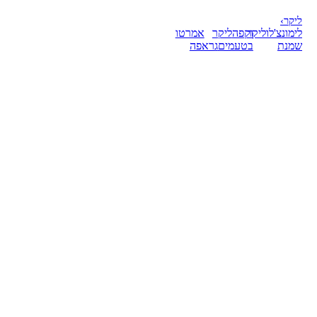
ליקר
›
לימונצ'לו
ליקר
וקפה
ליקר
אמרטו
שמנת
בטעמים
גראפה