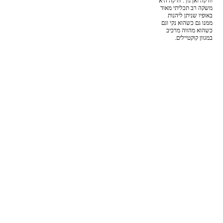
וודקה ואן גוך. וודקה היא
משקה רב תכליתי מאוד
באופיו שניתן ליהנות
ממנו גם כשהוא נקי וגם
כשהוא מהווה מרכיב
במגוון קוקטיילים.