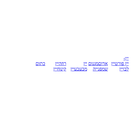
יין
›
יין פורט
יין
אדום
מגנום
יין
רוזה
יין
כתום
לבן
יין
שמפנייה
מבעבע
יין
קינוח
יין