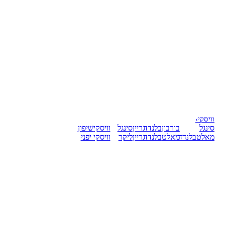
וויסקי
›
סינגל
בורבון
בלנדד
גריין
סינגל
וויסקי
שיפון
מאלט
בלנדד
מאלט
בלנדד
גריין
ליקר
וויסקי יפני