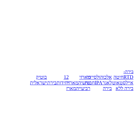
בירה
›
RTD
חיטה
אלכוהול
סיידר
מארזי
12
בוטיק
אייל
סטאוט
לאגר
IPA
חבית
שישיה
מארזי
יחידות
בירת
ישראלית
בירה ללא
בירה
רביעייה
מארז