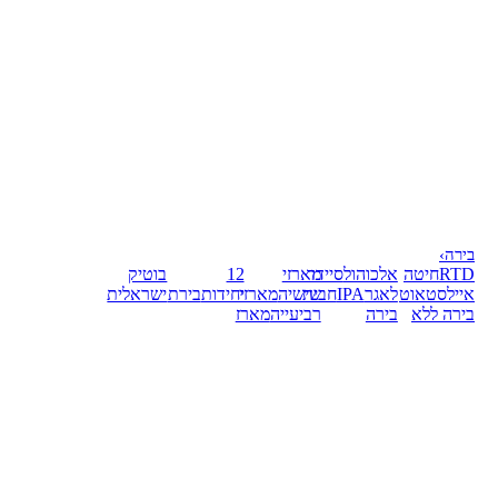
בירה
›
RTD
חיטה
אלכוהול
סיידר
מארזי
12
בוטיק
אייל
סטאוט
לאגר
IPA
חבית
שישיה
מארזי
יחידות
בירת
ישראלית
בירה ללא
בירה
רביעייה
מארז