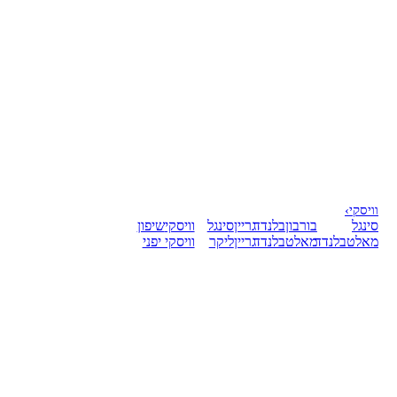
וויסקי
›
סינגל
בורבון
בלנדד
גריין
סינגל
וויסקי
שיפון
מאלט
בלנדד
מאלט
בלנדד
גריין
ליקר
וויסקי יפני