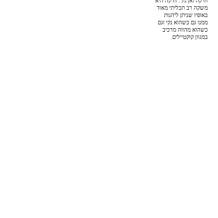
וודקה ואן גוך. וודקה היא
משקה רב תכליתי מאוד
באופיו שניתן ליהנות
ממנו גם כשהוא נקי וגם
כשהוא מהווה מרכיב
במגוון קוקטיילים.