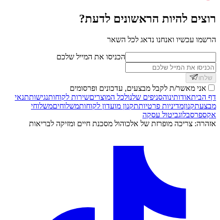
רוצים להיות הראשונים לדעת?
הרשמו עכשיו ואנחנו נדאג לכל השאר
הכניסו את המייל שלכם
שלחו
אני מאשר/ת לקבל מבצעים, עדכונים ופרסומים
דף הבית
אודותינו
הסניפים שלנו
לכל המוצרים
שירות לקוחות
נגישות
תנאי
מבצע
תקנון
מדיניות פרטיות
תקנון מועדון לקוחות
משלוחים
משלוחי
אקספרס
בלוג
ביטול עסקה
אזהרה: צריכה מופרזת של אלכוהול מסכנת חיים ומזיקה לבריאות