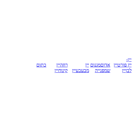
יין
›
יין פורט
יין
אדום
מגנום
יין
רוזה
יין
כתום
לבן
יין
שמפנייה
מבעבע
יין
קינוח
יין