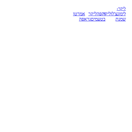
ליקר
›
לימונצ'לו
ליקר
וקפה
ליקר
אמרטו
שמנת
בטעמים
גראפה