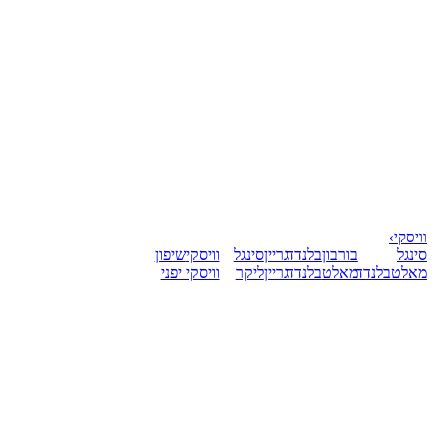
וויסקי
›
סינגל
בורבון
בלנדד
גריין
סינגל
וויסקי
שיפון
מאלט
בלנדד
מאלט
בלנדד
גריין
ליקר
וויסקי יפני