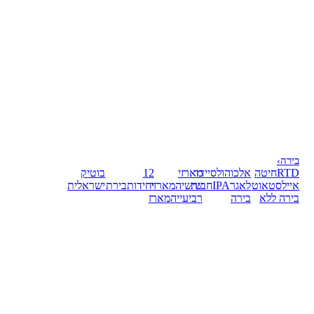
בירה
›
RTD
חיטה
אלכוהול
סיידר
מארזי
12
בוטיק
אייל
סטאוט
לאגר
IPA
חבית
שישיה
מארזי
יחידות
בירת
ישראלית
בירה ללא
בירה
רביעייה
מארז