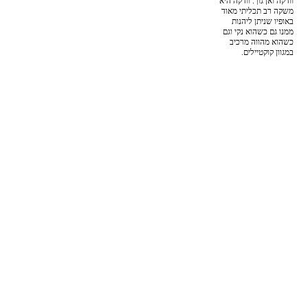
וודקה ואן גוך. וודקה היא
משקה רב תכליתי מאוד
באופיו שניתן ליהנות
ממנו גם כשהוא נקי וגם
כשהוא מהווה מרכיב
במגוון קוקטיילים.