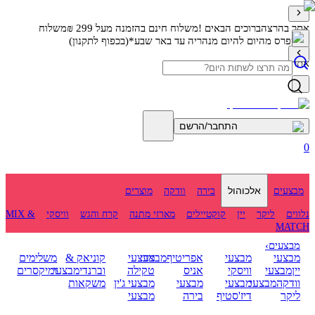
אתר בהרצה
ברוכים הבאים !
משלוח חינם בהזמנה מעל 299 ₪
משלוח
אקספרס מהיום להיום מנהריה עד באר שבע*(בכפוף לתקנון)
אתר בהרצה
התחבר/הרשם
0
אלכוהול
מבצעים
בירה
וודקה
מוצרים
נלווים
ליקר
יין
קוקטיילים
מארזי מתנה
קרח והגש
וויסקי
MIX &
MATCH
מבצעים
›
מבצעי
מבצעי
אפריטיף
מבצעי
מבצעי
קוניאק &
משלימים
יין
מבצעי
וויסקי
אניס
טקילה
וברנדי
מבצעי
ומיקסרים
וודקה
מבצעי
מבצעי
מבצעי
מבצעי ג'ין
משקאות
ליקר
דיז'סטיף
בירה
מבצעי