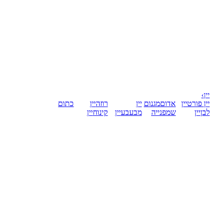
יין
›
יין פורט
יין
אדום
מגנום
יין
רוזה
יין
כתום
לבן
יין
שמפנייה
מבעבע
יין
קינוח
יין