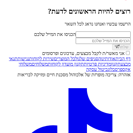
רוצים להיות הראשונים לדעת?
הרשמו עכשיו ואנחנו נדאג לכל השאר
הכניסו את המייל שלכם
שלחו
אני מאשר/ת לקבל מבצעים, עדכונים ופרסומים
דף הבית
אודותינו
הסניפים שלנו
לכל המוצרים
שירות לקוחות
נגישות
תנאי
מבצע
תקנון
מדיניות פרטיות
תקנון מועדון לקוחות
משלוחים
משלוחי
אקספרס
בלוג
ביטול עסקה
אזהרה: צריכה מופרזת של אלכוהול מסכנת חיים ומזיקה לבריאות