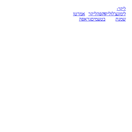
ליקר
›
לימונצ'לו
ליקר
וקפה
ליקר
אמרטו
שמנת
בטעמים
גראפה