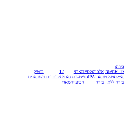
בירה
›
RTD
חיטה
אלכוהול
סיידר
מארזי
12
בוטיק
אייל
סטאוט
לאגר
IPA
חבית
שישיה
מארזי
יחידות
בירת
ישראלית
בירה ללא
בירה
רביעייה
מארז