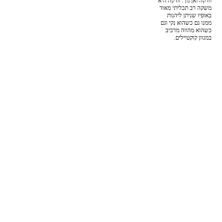
וודקה ואן גוך. וודקה היא
משקה רב תכליתי מאוד
באופיו שניתן ליהנות
ממנו גם כשהוא נקי וגם
כשהוא מהווה מרכיב
במגוון קוקטיילים.