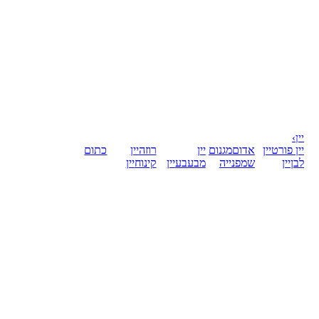
יין
›
יין פורט
יין
אדום
מגנום
יין
רוזה
יין
כתום
לבן
יין
שמפנייה
מבעבע
יין
קינוח
יין