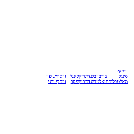
וויסקי
›
סינגל
בורבון
בלנדד
גריין
סינגל
וויסקי
שיפון
מאלט
בלנדד
מאלט
בלנדד
גריין
ליקר
וויסקי יפני