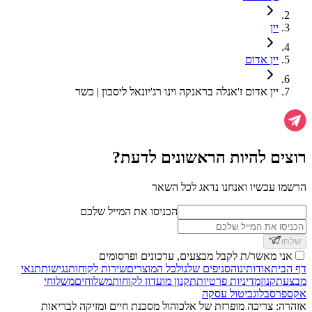
יין
יין אדום
יין אדום ז'אנלה בראנקה וינו רג'יונאל ליסבון | כשר
רוצים להיות הראשונים לדעת?
הרשמו עכשיו ואנחנו נדאג לכל השאר
הכניסו את המייל שלכם
שלחו
אני מאשר/ת לקבל מבצעים, עדכונים ופרסומים
דף הבית
אודותינו
הסניפים שלנו
לכל המוצרים
שירות לקוחות
נגישות
תנאי
מבצע
תקנון
מדיניות פרטיות
תקנון מועדון לקוחות
משלוחים
משלוחי
אקספרס
בלוג
ביטול עסקה
אזהרה: צריכה מופרזת של אלכוהול מסכנת חיים ומזיקה לבריאות