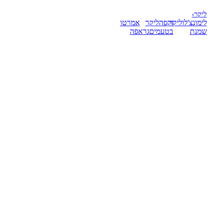
ליקר
›
לימונצ'לו
ליקר
וקפה
ליקר
אמרטו
שמנת
בטעמים
גראפה