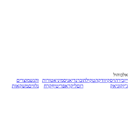
אלכוהול
יין
בירה
ויסקי
וודקה
טקילה
וברנדי
אניס
מיניאטורות
והגש
מוצרים
ג'ין
קוניאק
רום
ליקר
אפריטיף
קרח
נלווים
משקאות