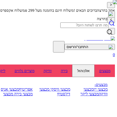
אתר בהרצה
ברוכים הבאים !
משלוח חינם בהזמנה מעל 299 ₪
משלוח אקספרס מה
אתר בהרצה
התחבר/הרשם
0
אלכוהול
מבצעים
בירה
וודקה
מוצרים נלווים
ליקר
מבצעים
›
מבצעי יין
מבצעי
מבצעי וויסקי
מבצעי
אפריטיף
מבצעי אניס
וודקה
מבצעי ליקר
דיז'סטיף
מבצעי בירה
מבצעי