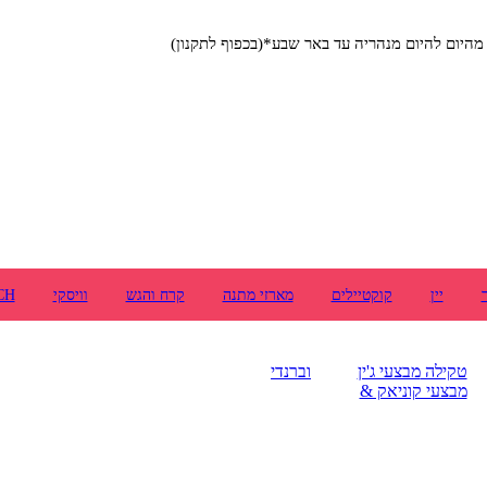
יום להיום מנהריה עד באר שבע*(בכפוף לתקנון)
יין
קוקטיילים
מארזי מתנה
קרח והגש
וויסקי
CH
טקילה
מבצעי ג'ין
וברנדי
מבצעי קוניאק &