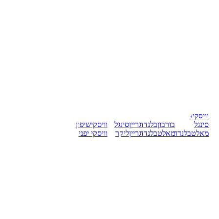
וויסקי
›
סינגל
בורבון
בלנדד
גריין
סינגל
וויסקי
שיפון
מאלט
בלנדד
מאלט
בלנדד
גריין
ליקר
וויסקי יפני