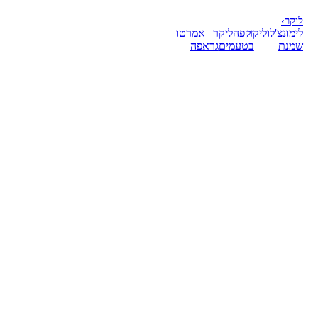
ליקר
›
לימונצ'לו
ליקר
וקפה
ליקר
אמרטו
שמנת
בטעמים
גראפה