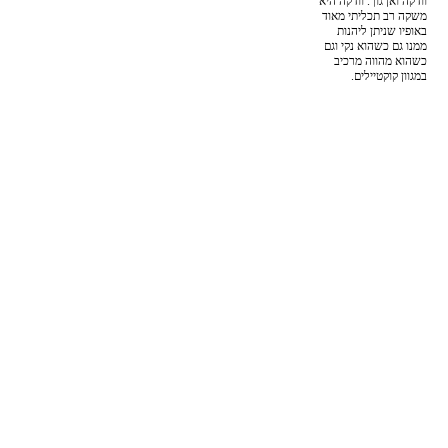
וודקה ואן גוך. וודקה היא
משקה רב תכליתי מאוד
באופיו שניתן ליהנות
ממנו גם כשהוא נקי וגם
כשהוא מהווה מרכיב
במגוון קוקטיילים.