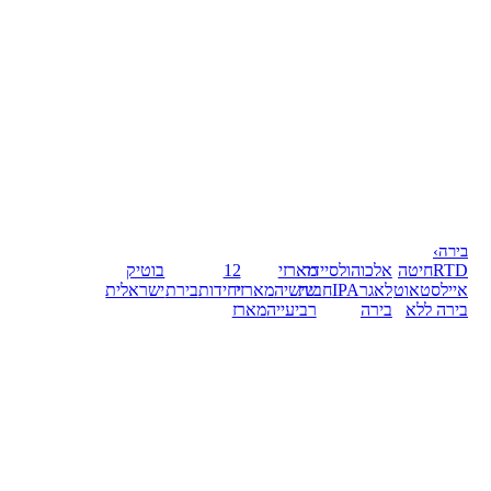
בירה
›
RTD
חיטה
אלכוהול
סיידר
מארזי
12
בוטיק
אייל
סטאוט
לאגר
IPA
חבית
שישיה
מארזי
יחידות
בירת
ישראלית
בירה ללא
בירה
רביעייה
מארז