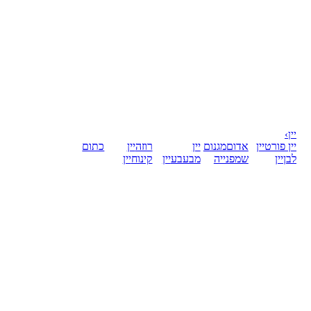
יין
›
יין פורט
יין
אדום
מגנום
יין
רוזה
יין
כתום
לבן
יין
שמפנייה
מבעבע
יין
קינוח
יין