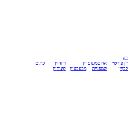
יין
›
יין פורט
יין
אדום
מגנום
יין
רוזה
יין
כתום
לבן
יין
שמפנייה
מבעבע
יין
קינוח
יין