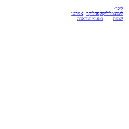
ליקר
›
לימונצ'לו
ליקר
וקפה
ליקר
אמרטו
שמנת
בטעמים
גראפה