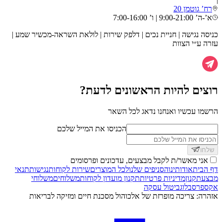
רח’ גוטמן 20
א’-ה’ 9:00-21:00 | ו’ 7:00-16:00
כניסה נגישה | חניית נכים | דלפק שירות | לולאת השראה-מכשיר שמע |
עזרה ע״י הצוות
רוצים להיות הראשונים לדעת?
הרשמו עכשיו ואנחנו נדאג לכל השאר
הכניסו את המייל שלכם
שלחו
אני מאשר/ת לקבל מבצעים, עדכונים ופרסומים
דף הבית
אודותינו
הסניפים שלנו
לכל המוצרים
שירות לקוחות
נגישות
תנאי
מבצע
תקנון
מדיניות פרטיות
תקנון מועדון לקוחות
משלוחים
משלוחי
אקספרס
בלוג
ביטול עסקה
אזהרה: צריכה מופרזת של אלכוהול מסכנת חיים ומזיקה לבריאות