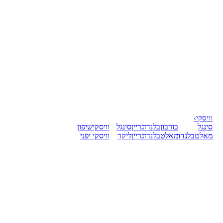
וויסקי
›
סינגל
בורבון
בלנדד
גריין
סינגל
וויסקי
שיפון
מאלט
בלנדד
מאלט
בלנדד
גריין
ליקר
וויסקי יפני