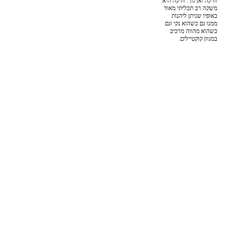
וודקה ואן גוך. וודקה היא
משקה רב תכליתי מאוד
באופיו שניתן ליהנות
ממנו גם כשהוא נקי וגם
כשהוא מהווה מרכיב
במגוון קוקטיילים.