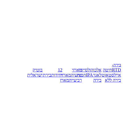
בירה
›
RTD
חיטה
אלכוהול
סיידר
מארזי
12
בוטיק
אייל
סטאוט
לאגר
IPA
חבית
שישיה
מארזי
יחידות
בירת
ישראלית
בירה ללא
בירה
רביעייה
מארז