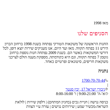
מאז 1998
הסניפים שלנו
החנות הראשונה של משקאות הטורקי נפתחה בשנת 1998 ברחוב הברון
הירש 11 בפתח תקווה. מאז ועד היום, אנו מעניקים שירות יוצא דופן, לכל
דורשי המשקאות באשר הם. בשנת 2009 נפתחה חנות נוספת ברחוב
גוטמן 7 בפתח תקווה, וגם היא כקודמתה, מספקת מענה הולם לצרכני
משקאות חריפים, סיטונאים ופרטיים כאחד.
נתניה
1700-70-70-44
|
גיבורי ישראל 17, יכין סנטר
א’-ה’ 9:00-21:00 | ו’ 8:00-16:00
כניסה נגישה | חניית נכים (בחניון המתחם) | דלפק שירות | לולאת
השראה-מכשיר שמע | שירותים נגישים | עזרה ע״י הצוות