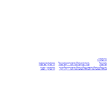
וויסקי
›
סינגל
בורבון
בלנדד
גריין
סינגל
וויסקי
שיפון
מאלט
בלנדד
מאלט
בלנדד
גריין
ליקר
וויסקי יפני