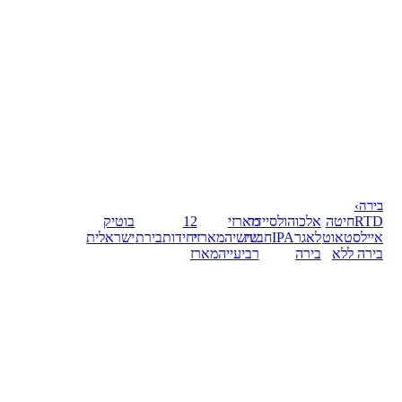
בירה
›
RTD
חיטה
אלכוהול
סיידר
מארזי
12
בוטיק
אייל
סטאוט
לאגר
IPA
חבית
שישיה
מארזי
יחידות
בירת
ישראלית
בירה ללא
בירה
רביעייה
מארז