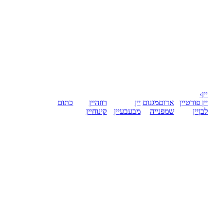
יין
›
יין פורט
יין
אדום
מגנום
יין
רוזה
יין
כתום
לבן
יין
שמפנייה
מבעבע
יין
קינוח
יין