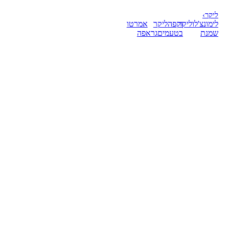
ליקר
›
לימונצ'לו
ליקר
וקפה
ליקר
אמרטו
שמנת
בטעמים
גראפה