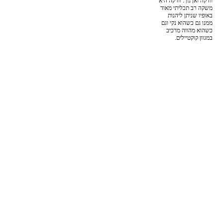
וודקה ואן גוך. וודקה היא
משקה רב תכליתי מאוד
באופיו שניתן ליהנות
ממנו גם כשהוא נקי וגם
כשהוא מהווה מרכיב
במגוון קוקטיילים.