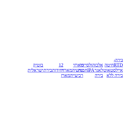
בירה
›
RTD
חיטה
אלכוהול
סיידר
מארזי
12
בוטיק
אייל
סטאוט
לאגר
IPA
חבית
שישיה
מארזי
יחידות
בירת
ישראלית
בירה ללא
בירה
רביעייה
מארז