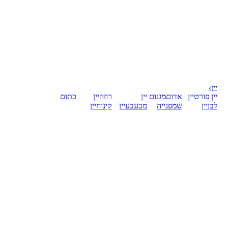
יין
›
יין פורט
יין
אדום
מגנום
יין
רוזה
יין
כתום
לבן
יין
שמפנייה
מבעבע
יין
קינוח
יין