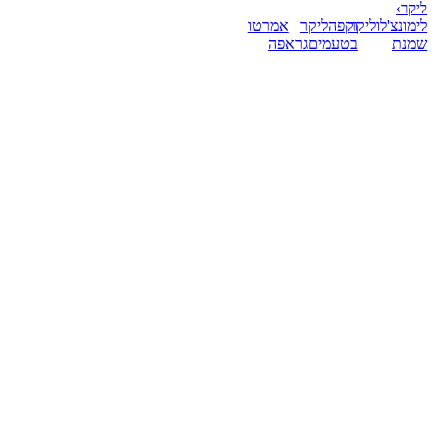
ליקר
›
לימונצ'לו
ליקר
וקפה
ליקר
אמרטו
שמנת
בטעמים
גראפה