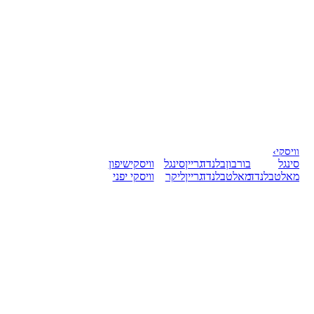
וויסקי
›
סינגל
בורבון
בלנדד
גריין
סינגל
וויסקי
שיפון
מאלט
בלנדד
מאלט
בלנדד
גריין
ליקר
וויסקי יפני