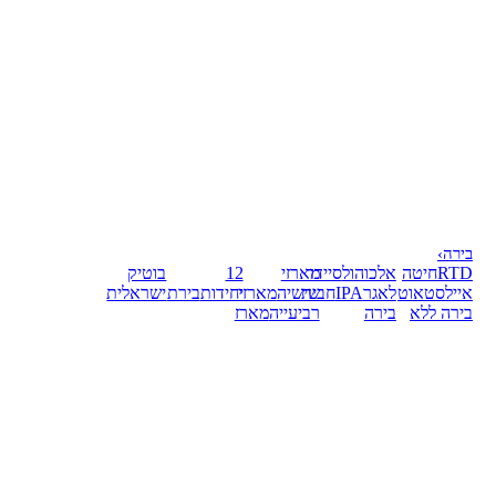
בירה
›
RTD
חיטה
אלכוהול
סיידר
מארזי
12
בוטיק
אייל
סטאוט
לאגר
IPA
חבית
שישיה
מארזי
יחידות
בירת
ישראלית
בירה ללא
בירה
רביעייה
מארז