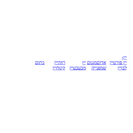
יין
›
יין פורט
יין
אדום
מגנום
יין
רוזה
יין
כתום
לבן
יין
שמפנייה
מבעבע
יין
קינוח
יין