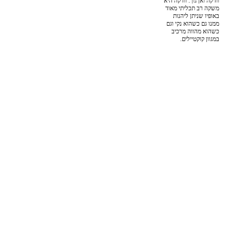
וודקה ואן גוך. וודקה היא
משקה רב תכליתי מאוד
באופיו שניתן ליהנות
ממנו גם כשהוא נקי וגם
כשהוא מהווה מרכיב
במגוון קוקטיילים.