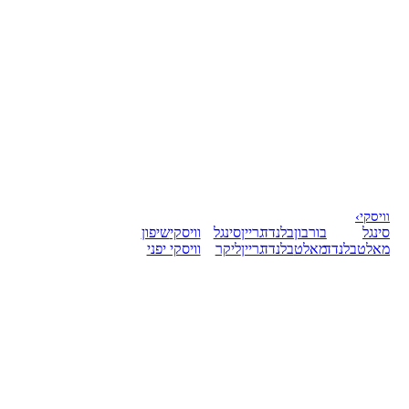
וויסקי
›
סינגל
בורבון
בלנדד
גריין
סינגל
וויסקי
שיפון
מאלט
בלנדד
מאלט
בלנדד
גריין
ליקר
וויסקי יפני