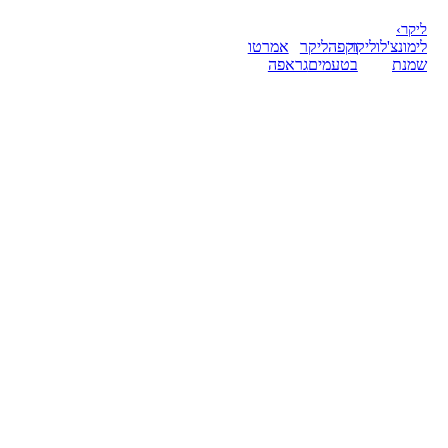
ליקר
›
לימונצ'לו
ליקר
וקפה
ליקר
אמרטו
שמנת
בטעמים
גראפה