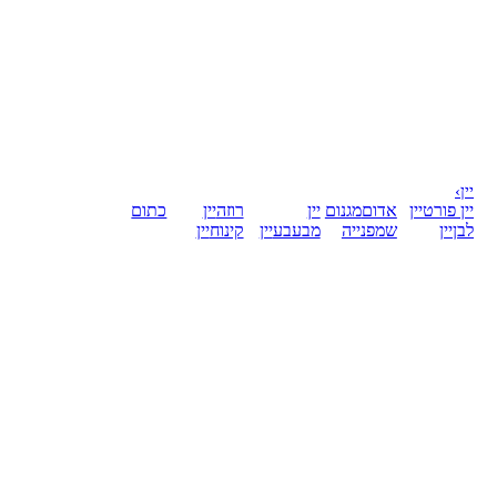
יין
›
יין פורט
יין
אדום
מגנום
יין
רוזה
יין
כתום
לבן
יין
שמפנייה
מבעבע
יין
קינוח
יין