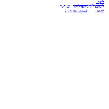
ליקר
›
לימונצ'לו
ליקר
וקפה
ליקר
אמרטו
שמנת
בטעמים
גראפה