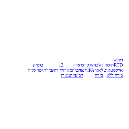
בירה
›
RTD
חיטה
אלכוהול
סיידר
מארזי
12
בוטיק
אייל
סטאוט
לאגר
IPA
חבית
שישיה
מארזי
יחידות
בירת
ישראלית
בירה ללא
בירה
רביעייה
מארז