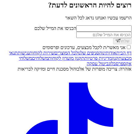
רוצים להיות הראשונים לדעת?
הרשמו עכשיו ואנחנו נדאג לכל השאר
הכניסו את המייל שלכם
שלחו
אני מאשר/ת לקבל מבצעים, עדכונים ופרסומים
דף הבית
אודותינו
הסניפים שלנו
לכל המוצרים
שירות לקוחות
נגישות
תנאי
מבצע
תקנון
מדיניות פרטיות
תקנון מועדון לקוחות
משלוחים
משלוחי
אקספרס
בלוג
ביטול עסקה
אזהרה: צריכה מופרזת של אלכוהול מסכנת חיים ומזיקה לבריאות