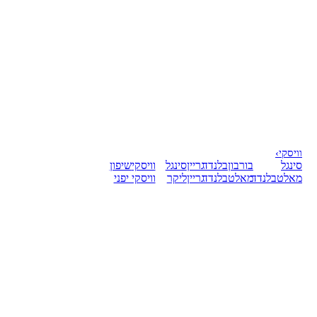
וויסקי
›
סינגל
בורבון
בלנדד
גריין
סינגל
וויסקי
שיפון
מאלט
בלנדד
מאלט
בלנדד
גריין
ליקר
וויסקי יפני