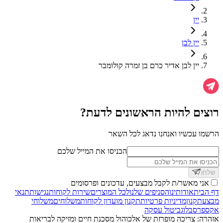
יין
יין לבן
יין לבן אדיר כרם בן זמרה קולומבר
רוצים להיות הראשונים לדעת?
הרשמו עכשיו ואנחנו נדאג לכל השאר
הכניסו את המייל שלכם
שלחו
אני מאשר/ת לקבל מבצעים, עדכונים ופרסומים
דף הבית
אודותינו
הסניפים שלנו
לכל המוצרים
שירות לקוחות
נגישות
תנאי
מבצע
תקנון
מדיניות פרטיות
תקנון מועדון לקוחות
משלוחים
משלוחי
אקספרס
בלוג
ביטול עסקה
אזהרה: צריכה מופרזת של אלכוהול מסכנת חיים ומזיקה לבריאות