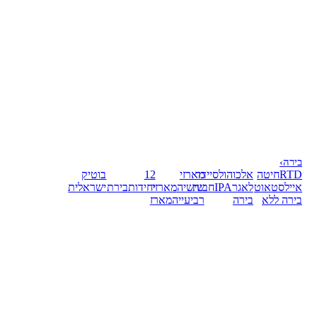
בירה
›
RTD
חיטה
אלכוהול
סיידר
מארזי
12
בוטיק
אייל
סטאוט
לאגר
IPA
חבית
שישיה
מארזי
יחידות
בירת
ישראלית
בירה ללא
בירה
רביעייה
מארז