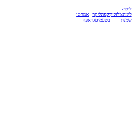
ליקר
›
לימונצ'לו
ליקר
וקפה
ליקר
אמרטו
שמנת
בטעמים
גראפה