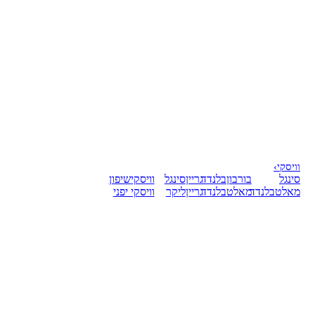
וויסקי
›
סינגל
בורבון
בלנדד
גריין
סינגל
וויסקי
שיפון
מאלט
בלנדד
מאלט
בלנדד
גריין
ליקר
וויסקי יפני