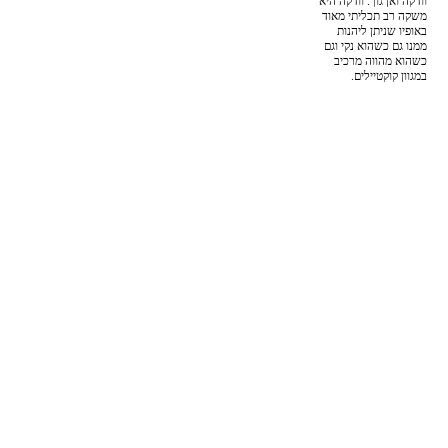
וודקה ואן גוך. וודקה היא
משקה רב תכליתי מאוד
באופיו שניתן ליהנות
ממנו גם כשהוא נקי וגם
כשהוא מהווה מרכיב
במגוון קוקטיילים.