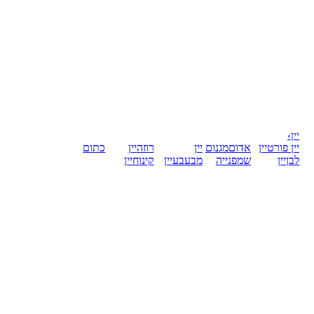
יין
›
יין פורט
יין
אדום
מגנום
יין
רוזה
יין
כתום
לבן
יין
שמפנייה
מבעבע
יין
קינוח
יין