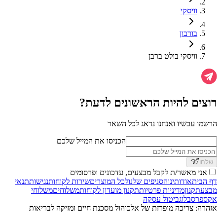
וויסקי
בורבון
וויסקי בולט ברבן
רוצים להיות הראשונים לדעת?
הרשמו עכשיו ואנחנו נדאג לכל השאר
הכניסו את המייל שלכם
שלחו
אני מאשר/ת לקבל מבצעים, עדכונים ופרסומים
דף הבית
אודותינו
הסניפים שלנו
לכל המוצרים
שירות לקוחות
נגישות
תנאי
מבצע
תקנון
מדיניות פרטיות
תקנון מועדון לקוחות
משלוחים
משלוחי
אקספרס
בלוג
ביטול עסקה
אזהרה: צריכה מופרזת של אלכוהול מסכנת חיים ומזיקה לבריאות