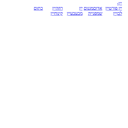
יין
›
יין פורט
יין
אדום
מגנום
יין
רוזה
יין
כתום
לבן
יין
שמפנייה
מבעבע
יין
קינוח
יין