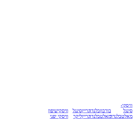
וויסקי
›
סינגל
בורבון
בלנדד
גריין
סינגל
וויסקי
שיפון
מאלט
בלנדד
מאלט
בלנדד
גריין
ליקר
וויסקי יפני