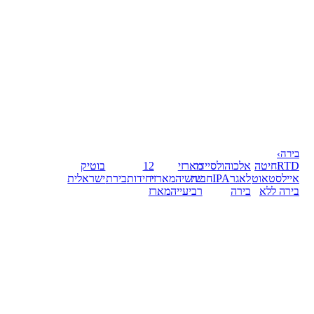
בירה
›
RTD
חיטה
אלכוהול
סיידר
מארזי
12
בוטיק
אייל
סטאוט
לאגר
IPA
חבית
שישיה
מארזי
יחידות
בירת
ישראלית
בירה ללא
בירה
רביעייה
מארז