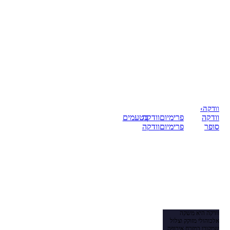
וודקה
›
וודקה
פרימיום
וודקה
בטעמים
סופר
פרימיום
וודקה
וודקה היא משקה
אלכוהולי מזוקק וצלול
שמקורו במזרח אירופה,