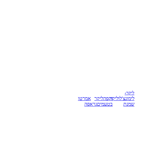
ליקר
›
לימונצ'לו
ליקר
וקפה
ליקר
אמרטו
שמנת
בטעמים
גראפה