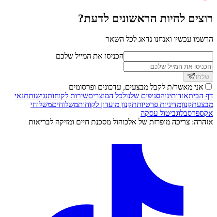
רוצים להיות הראשונים לדעת?
הרשמו עכשיו ואנחנו נדאג לכל השאר
הכניסו את המייל שלכם
שלחו
אני מאשר/ת לקבל מבצעים, עדכונים ופרסומים
דף הבית
אודותינו
הסניפים שלנו
לכל המוצרים
שירות לקוחות
נגישות
תנאי
מבצע
תקנון
מדיניות פרטיות
תקנון מועדון לקוחות
משלוחים
משלוחי
אקספרס
בלוג
ביטול עסקה
אזהרה: צריכה מופרזת של אלכוהול מסכנת חיים ומזיקה לבריאות