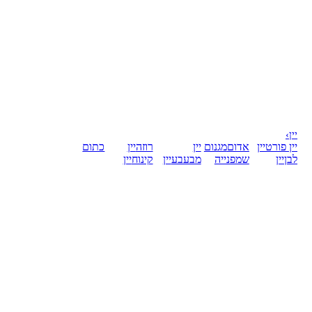
יין
›
יין פורט
יין
אדום
מגנום
יין
רוזה
יין
כתום
לבן
יין
שמפנייה
מבעבע
יין
קינוח
יין