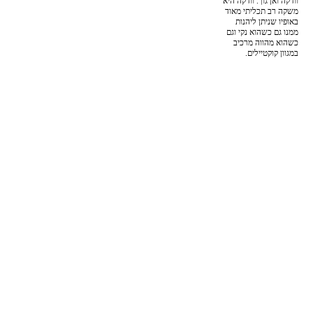
וודקה ואן גוך. וודקה היא
משקה רב תכליתי מאוד
באופיו שניתן ליהנות
ממנו גם כשהוא נקי וגם
כשהוא מהווה מרכיב
במגוון קוקטיילים.