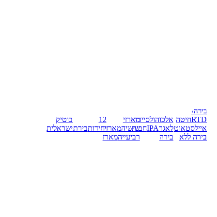
בירה
›
RTD
חיטה
אלכוהול
סיידר
מארזי
12
בוטיק
אייל
סטאוט
לאגר
IPA
חבית
שישיה
מארזי
יחידות
בירת
ישראלית
בירה ללא
בירה
רביעייה
מארז