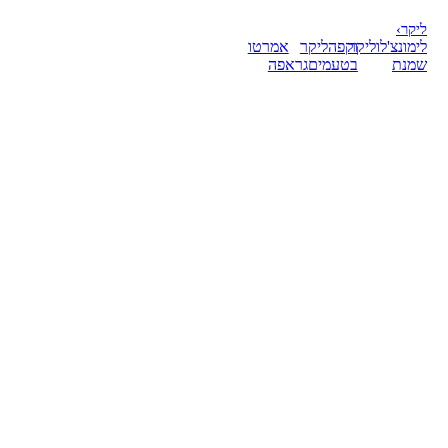
ליקר
›
לימונצ'לו
ליקר
וקפה
ליקר
אמרטו
שמנת
בטעמים
גראפה