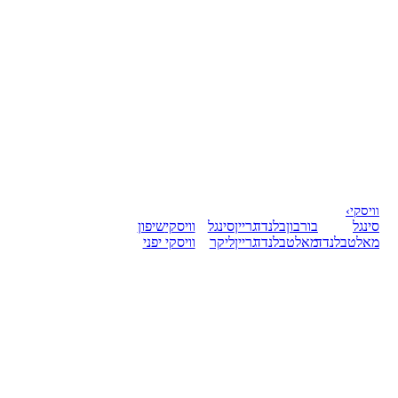
וויסקי
›
סינגל
בורבון
בלנדד
גריין
סינגל
וויסקי
שיפון
מאלט
בלנדד
מאלט
בלנדד
גריין
ליקר
וויסקי יפני