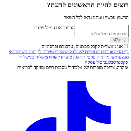
רוצים להיות הראשונים לדעת?
הרשמו עכשיו ואנחנו נדאג לכל השאר
הכניסו את המייל שלכם
שלחו
אני מאשר/ת לקבל מבצעים, עדכונים ופרסומים
דף הבית
אודותינו
הסניפים שלנו
לכל המוצרים
שירות לקוחות
נגישות
תנאי
מבצע
תקנון
מדיניות פרטיות
תקנון מועדון לקוחות
משלוחים
משלוחי
אקספרס
בלוג
ביטול עסקה
אזהרה: צריכה מופרזת של אלכוהול מסכנת חיים ומזיקה לבריאות