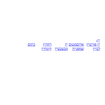
יין
›
יין פורט
יין
אדום
מגנום
יין
רוזה
יין
כתום
לבן
יין
שמפנייה
מבעבע
יין
קינוח
יין