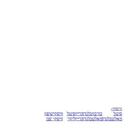
וויסקי
›
סינגל
בורבון
בלנדד
גריין
סינגל
וויסקי
שיפון
מאלט
בלנדד
מאלט
בלנדד
גריין
ליקר
וויסקי יפני