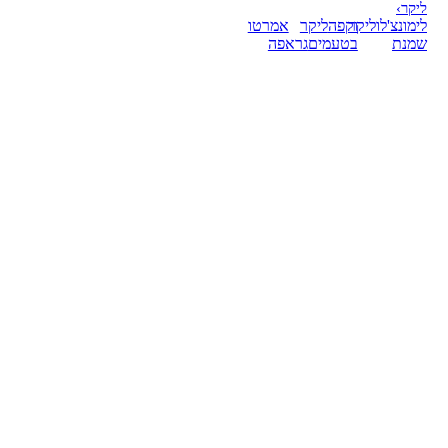
ליקר
›
לימונצ'לו
ליקר
וקפה
ליקר
אמרטו
שמנת
בטעמים
גראפה