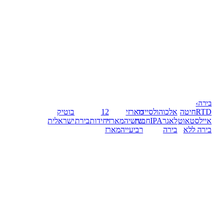
בירה
›
RTD
חיטה
אלכוהול
סיידר
מארזי
12
בוטיק
אייל
סטאוט
לאגר
IPA
חבית
שישיה
מארזי
יחידות
בירת
ישראלית
בירה ללא
בירה
רביעייה
מארז