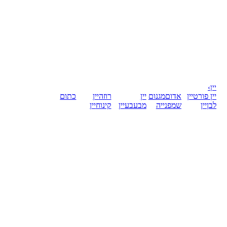
יין
›
יין פורט
יין
אדום
מגנום
יין
רוזה
יין
כתום
לבן
יין
שמפנייה
מבעבע
יין
קינוח
יין