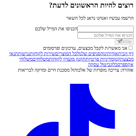
רוצים להיות הראשונים לדעת?
הרשמו עכשיו ואנחנו נדאג לכל השאר
הכניסו את המייל שלכם
שלחו
אני מאשר/ת לקבל מבצעים, עדכונים ופרסומים
דף הבית
אודותינו
הסניפים שלנו
לכל המוצרים
שירות לקוחות
נגישות
תנאי
מבצע
תקנון
מדיניות פרטיות
תקנון מועדון לקוחות
משלוחים
משלוחי
אקספרס
בלוג
ביטול עסקה
אזהרה: צריכה מופרזת של אלכוהול מסכנת חיים ומזיקה לבריאות