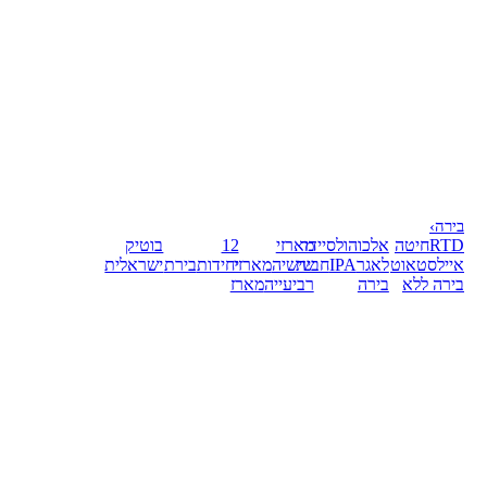
בירה
›
RTD
חיטה
אלכוהול
סיידר
מארזי
12
בוטיק
אייל
סטאוט
לאגר
IPA
חבית
שישיה
מארזי
יחידות
בירת
ישראלית
בירה ללא
בירה
רביעייה
מארז