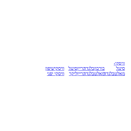
וויסקי
›
סינגל
בורבון
בלנדד
גריין
סינגל
וויסקי
שיפון
מאלט
בלנדד
מאלט
בלנדד
גריין
ליקר
וויסקי יפני