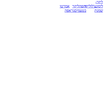
ליקר
›
לימונצ'לו
ליקר
וקפה
ליקר
אמרטו
שמנת
בטעמים
גראפה