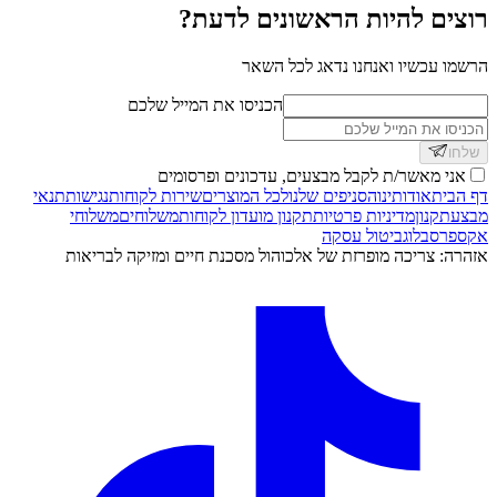
רוצים להיות הראשונים לדעת?
הרשמו עכשיו ואנחנו נדאג לכל השאר
הכניסו את המייל שלכם
שלחו
אני מאשר/ת לקבל מבצעים, עדכונים ופרסומים
דף הבית
אודותינו
הסניפים שלנו
לכל המוצרים
שירות לקוחות
נגישות
תנאי
מבצע
תקנון
מדיניות פרטיות
תקנון מועדון לקוחות
משלוחים
משלוחי
אקספרס
בלוג
ביטול עסקה
אזהרה: צריכה מופרזת של אלכוהול מסכנת חיים ומזיקה לבריאות