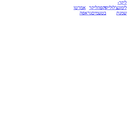
ליקר
›
לימונצ'לו
ליקר
וקפה
ליקר
אמרטו
שמנת
בטעמים
גראפה