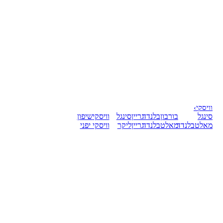
וויסקי
›
סינגל
בורבון
בלנדד
גריין
סינגל
וויסקי
שיפון
מאלט
בלנדד
מאלט
בלנדד
גריין
ליקר
וויסקי יפני