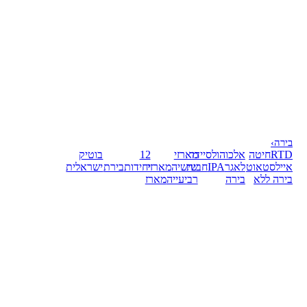
בירה
›
RTD
חיטה
אלכוהול
סיידר
מארזי
12
בוטיק
אייל
סטאוט
לאגר
IPA
חבית
שישיה
מארזי
יחידות
בירת
ישראלית
בירה ללא
בירה
רביעייה
מארז