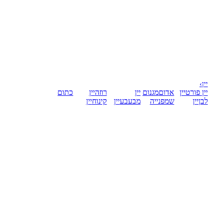
יין
›
יין פורט
יין
אדום
מגנום
יין
רוזה
יין
כתום
לבן
יין
שמפנייה
מבעבע
יין
קינוח
יין