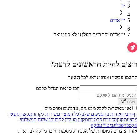
יין
יין אדום
יין אדום יקב רמת הגולן גמלא פינו נואר
רוצים להיות הראשונים לדעת?
הרשמו עכשיו ואנחנו נדאג לכל השאר
הכניסו את המייל שלכם
שלחו
אני מאשר/ת לקבל מבצעים, עדכונים ופרסומים
דף הבית
אודותינו
הסניפים שלנו
לכל המוצרים
שירות לקוחות
נגישות
תנאי
מבצע
תקנון
מדיניות פרטיות
תקנון מועדון לקוחות
משלוחים
משלוחי
אקספרס
בלוג
ביטול עסקה
אזהרה: צריכה מופרזת של אלכוהול מסכנת חיים ומזיקה לבריאות