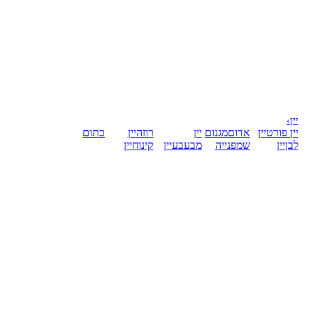
יין
›
יין פורט
יין
אדום
מגנום
יין
רוזה
יין
כתום
לבן
יין
שמפנייה
מבעבע
יין
קינוח
יין