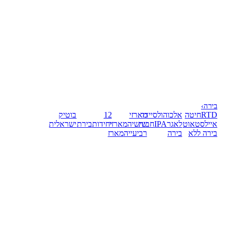
בירה
›
RTD
חיטה
אלכוהול
סיידר
מארזי
12
בוטיק
אייל
סטאוט
לאגר
IPA
חבית
שישיה
מארזי
יחידות
בירת
ישראלית
בירה ללא
בירה
רביעייה
מארז