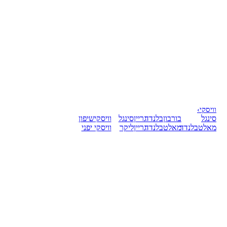
וויסקי
›
סינגל
בורבון
בלנדד
גריין
סינגל
וויסקי
שיפון
מאלט
בלנדד
מאלט
בלנדד
גריין
ליקר
וויסקי יפני