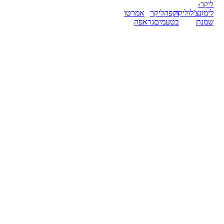
ליקר
›
לימונצ'לו
ליקר
וקפה
ליקר
אמרטו
שמנת
בטעמים
גראפה