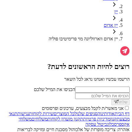
יין
יין אדום
יין אדום ווארווליונה מוי פרימיטיבו פוליה
רוצים להיות הראשונים לדעת?
הרשמו עכשיו ואנחנו נדאג לכל השאר
הכניסו את המייל שלכם
שלחו
אני מאשר/ת לקבל מבצעים, עדכונים ופרסומים
דף הבית
אודותינו
הסניפים שלנו
לכל המוצרים
שירות לקוחות
נגישות
תנאי
מבצע
תקנון
מדיניות פרטיות
תקנון מועדון לקוחות
משלוחים
משלוחי
אקספרס
בלוג
ביטול עסקה
אזהרה: צריכה מופרזת של אלכוהול מסכנת חיים ומזיקה לבריאות