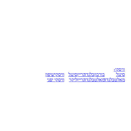
וויסקי
›
סינגל
בורבון
בלנדד
גריין
סינגל
וויסקי
שיפון
מאלט
בלנדד
מאלט
בלנדד
גריין
ליקר
וויסקי יפני