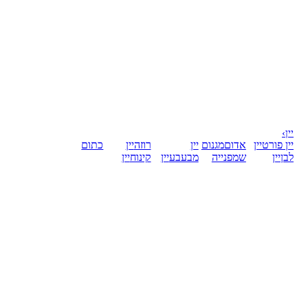
יין
›
יין פורט
יין
אדום
מגנום
יין
רוזה
יין
כתום
לבן
יין
שמפנייה
מבעבע
יין
קינוח
יין