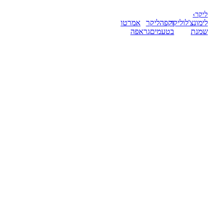
ליקר
›
לימונצ'לו
ליקר
וקפה
ליקר
אמרטו
שמנת
בטעמים
גראפה