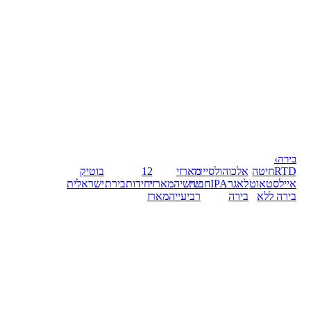
בירה
›
RTD
חיטה
אלכוהול
סיידר
מארזי
12
בוטיק
אייל
סטאוט
לאגר
IPA
חבית
שישיה
מארזי
יחידות
בירת
ישראלית
בירה ללא
בירה
רביעייה
מארז