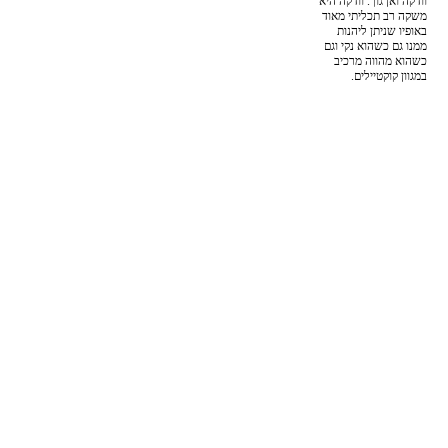
וודקה ואן גוך. וודקה היא
משקה רב תכליתי מאוד
באופיו שניתן ליהנות
ממנו גם כשהוא נקי וגם
כשהוא מהווה מרכיב
במגוון קוקטיילים.