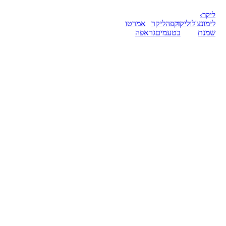
ליקר
›
לימונצ'לו
ליקר
וקפה
ליקר
אמרטו
שמנת
בטעמים
גראפה