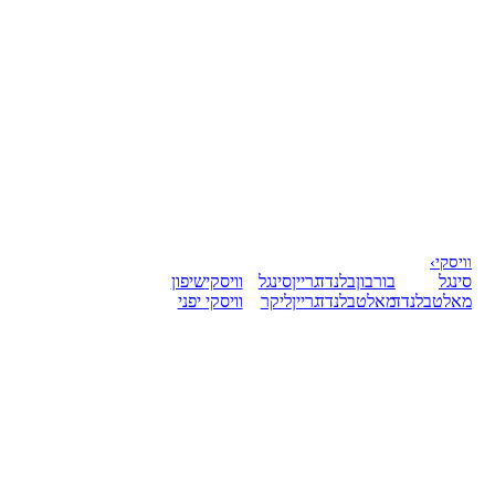
וויסקי
›
סינגל
בורבון
בלנדד
גריין
סינגל
וויסקי
שיפון
מאלט
בלנדד
מאלט
בלנדד
גריין
ליקר
וויסקי יפני