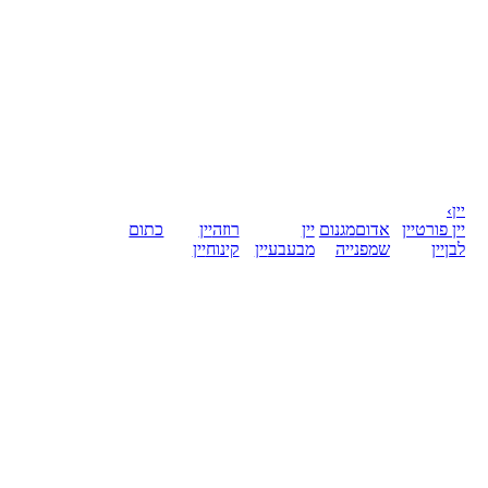
יין
›
יין פורט
יין
אדום
מגנום
יין
רוזה
יין
כתום
לבן
יין
שמפנייה
מבעבע
יין
קינוח
יין