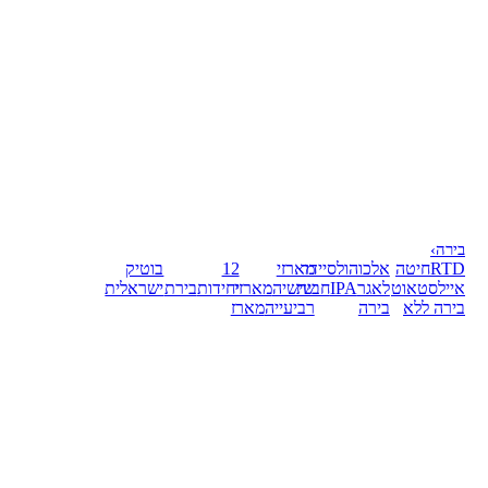
בירה
›
RTD
חיטה
אלכוהול
סיידר
מארזי
12
בוטיק
אייל
סטאוט
לאגר
IPA
חבית
שישיה
מארזי
יחידות
בירת
ישראלית
בירה ללא
בירה
רביעייה
מארז