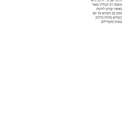
וודקה ואן גוך. וודקה היא
משקה רב תכליתי מאוד
באופיו שניתן ליהנות
ממנו גם כשהוא נקי וגם
כשהוא מהווה מרכיב
במגוון קוקטיילים.