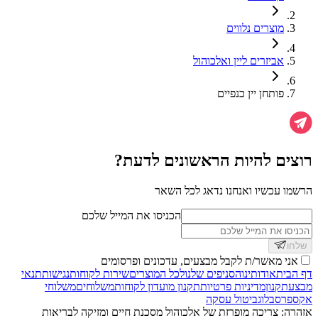
מוצרים נלווים
אביזרים ליין ואלכוהול
פותחן יין כנפיים
רוצים להיות הראשונים לדעת?
הרשמו עכשיו ואנחנו נדאג לכל השאר
הכניסו את המייל שלכם
שלחו
אני מאשר/ת לקבל מבצעים, עדכונים ופרסומים
דף הבית
אודותינו
הסניפים שלנו
לכל המוצרים
שירות לקוחות
נגישות
תנאי
מבצע
תקנון
מדיניות פרטיות
תקנון מועדון לקוחות
משלוחים
משלוחי
אקספרס
בלוג
ביטול עסקה
אזהרה: צריכה מופרזת של אלכוהול מסכנת חיים ומזיקה לבריאות