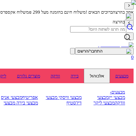
אתר בהרצה
ברוכים הבאים !
משלוח חינם בהזמנה מעל 299 ₪
משלוח אקספרס מה
אתר בהרצה
התחבר/הרשם
0
אלכוהול
מבצעים
בירה
וודקה
מוצרים נלווים
ליקר
מבצעים
›
מבצעי יין
מבצעי
מבצעי וויסקי
מבצעי
אפריטיף
מבצעי אניס
וודקה
מבצעי ליקר
דיז'סטיף
מבצעי בירה
מבצעי