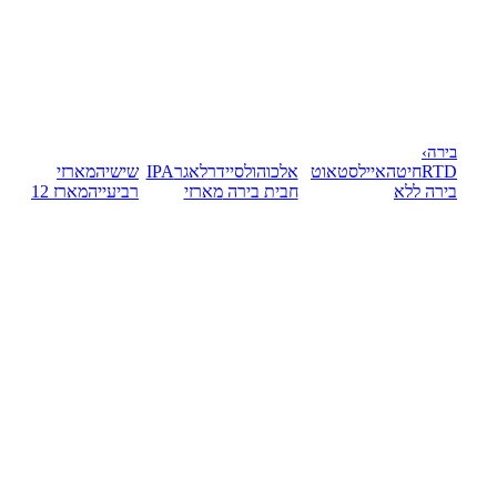
בירה
›
RTD
חיטה
אייל
סטאוט
אלכוהול
סיידר
לאגר
IPA
שישיה
מארזי
בירה ללא
חבית בירה
מארזי
רביעייה
מארז 12