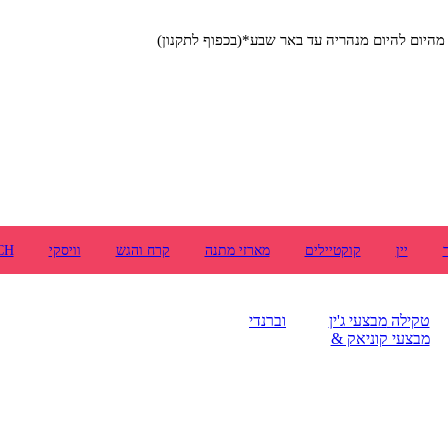
יום להיום מנהריה עד באר שבע*(בכפוף לתקנון)
יין
קוקטיילים
מארזי מתנה
קרח והגש
וויסקי
CH
טקילה
מבצעי ג'ין
וברנדי
מבצעי קוניאק &