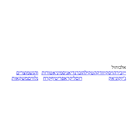
אלכוהול
יין
בירה
ויסקי
וודקה
טקילה
וברנדי
אניס
מיניאטורות
והגש
מוצרים
ג'ין
קוניאק
רום
ליקר
אפריטיף
קרח
נלווים
משקאות