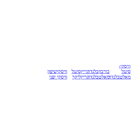
וויסקי
›
סינגל
בורבון
בלנדד
גריין
סינגל
וויסקי
שיפון
מאלט
בלנדד
מאלט
בלנדד
גריין
ליקר
וויסקי יפני