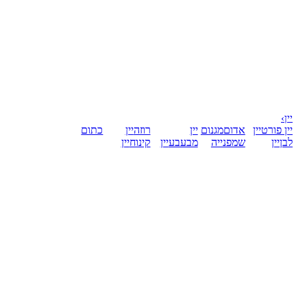
יין
›
יין פורט
יין
אדום
מגנום
יין
רוזה
יין
כתום
לבן
יין
שמפנייה
מבעבע
יין
קינוח
יין