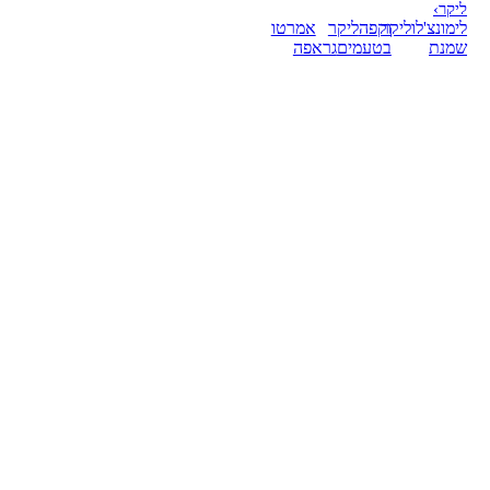
ליקר
›
לימונצ'לו
ליקר
וקפה
ליקר
אמרטו
שמנת
בטעמים
גראפה