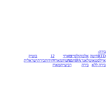
בירה
›
RTD
חיטה
אלכוהול
סיידר
מארזי
12
בוטיק
אייל
סטאוט
לאגר
IPA
חבית
שישיה
מארזי
יחידות
בירת
ישראלית
בירה ללא
בירה
רביעייה
מארז