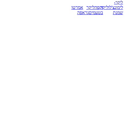
ליקר
›
לימונצ'לו
ליקר
וקפה
ליקר
אמרטו
שמנת
בטעמים
גראפה