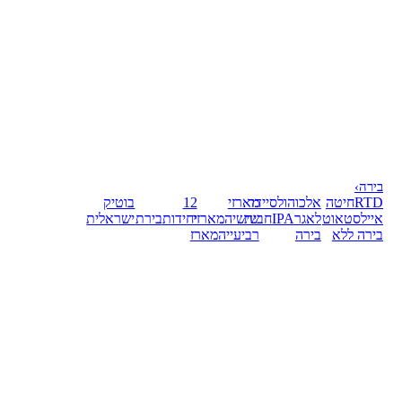
בירה
›
RTD
חיטה
אלכוהול
סיידר
מארזי
12
בוטיק
אייל
סטאוט
לאגר
IPA
חבית
שישיה
מארזי
יחידות
בירת
ישראלית
בירה ללא
בירה
רביעייה
מארז