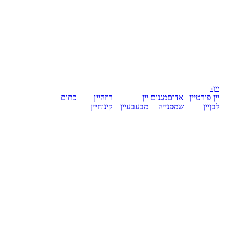
יין
›
יין פורט
יין
אדום
מגנום
יין
רוזה
יין
כתום
לבן
יין
שמפנייה
מבעבע
יין
קינוח
יין