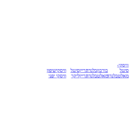
וויסקי
›
סינגל
בורבון
בלנדד
גריין
סינגל
וויסקי
שיפון
מאלט
בלנדד
מאלט
בלנדד
גריין
ליקר
וויסקי יפני