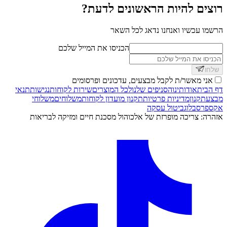
רוצים להיות הראשונים לדעת?
הרשמו עכשיו ואנחנו נדאג לכל השאר
הכניסו את המייל שלכם
שלחו
אני מאשר/ת לקבל מבצעים, עדכונים ופרסומים
דף הבית
אודותינו
הסניפים שלנו
לכל המוצרים
שירות לקוחות
נגישות
תנאי
מבצע
תקנון
מדיניות פרטיות
תקנון מועדון לקוחות
משלוחים
משלוחי
אקספרס
בלוג
ביטול עסקה
אזהרה: צריכה מופרזת של אלכוהול מסכנת חיים ומזיקה לבריאות