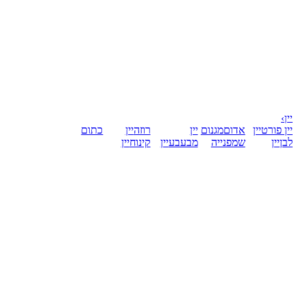
יין
›
יין פורט
יין
אדום
מגנום
יין
רוזה
יין
כתום
לבן
יין
שמפנייה
מבעבע
יין
קינוח
יין