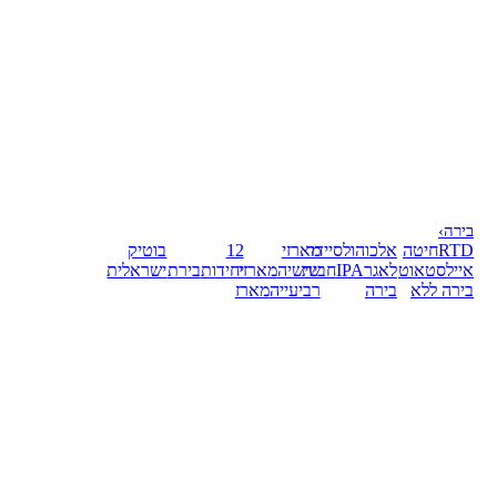
בירה
›
RTD
חיטה
אלכוהול
סיידר
מארזי
12
בוטיק
אייל
סטאוט
לאגר
IPA
חבית
שישיה
מארזי
יחידות
בירת
ישראלית
בירה ללא
בירה
רביעייה
מארז