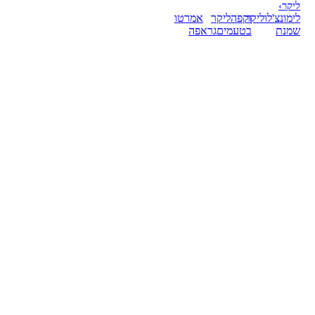
ליקר
›
לימונצ'לו
ליקר
וקפה
ליקר
אמרטו
שמנת
בטעמים
גראפה