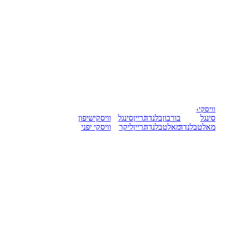
וויסקי
›
סינגל
בורבון
בלנדד
גריין
סינגל
וויסקי
שיפון
מאלט
בלנדד
מאלט
בלנדד
גריין
ליקר
וויסקי יפני