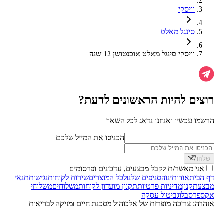
וויסקי
סינגל מאלט
וויסקי סינגל מאלט אוכנטושן 12 שנה
רוצים להיות הראשונים לדעת?
הרשמו עכשיו ואנחנו נדאג לכל השאר
הכניסו את המייל שלכם
שלחו
אני מאשר/ת לקבל מבצעים, עדכונים ופרסומים
דף הבית
אודותינו
הסניפים שלנו
לכל המוצרים
שירות לקוחות
נגישות
תנאי
מבצע
תקנון
מדיניות פרטיות
תקנון מועדון לקוחות
משלוחים
משלוחי
אקספרס
בלוג
ביטול עסקה
אזהרה: צריכה מופרזת של אלכוהול מסכנת חיים ומזיקה לבריאות