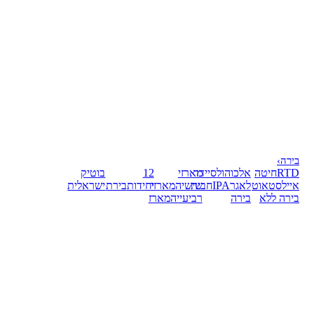
בירה
›
RTD
חיטה
אלכוהול
סיידר
מארזי
12
בוטיק
אייל
סטאוט
לאגר
IPA
חבית
שישיה
מארזי
יחידות
בירת
ישראלית
בירה ללא
בירה
רביעייה
מארז