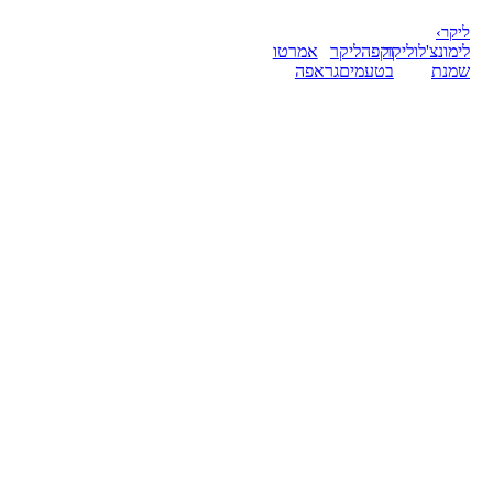
ליקר
›
לימונצ'לו
ליקר
וקפה
ליקר
אמרטו
שמנת
בטעמים
גראפה