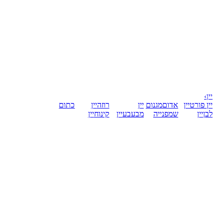
יין
›
יין פורט
יין
אדום
מגנום
יין
רוזה
יין
כתום
לבן
יין
שמפנייה
מבעבע
יין
קינוח
יין