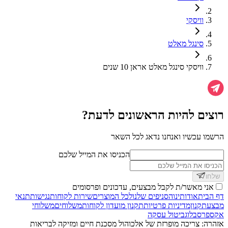
וויסקי
סינגל מאלט
וויסקי סינגל מאלט אראן 10 שנים
רוצים להיות הראשונים לדעת?
הרשמו עכשיו ואנחנו נדאג לכל השאר
הכניסו את המייל שלכם
שלחו
אני מאשר/ת לקבל מבצעים, עדכונים ופרסומים
דף הבית
אודותינו
הסניפים שלנו
לכל המוצרים
שירות לקוחות
נגישות
תנאי
מבצע
תקנון
מדיניות פרטיות
תקנון מועדון לקוחות
משלוחים
משלוחי
אקספרס
בלוג
ביטול עסקה
אזהרה: צריכה מופרזת של אלכוהול מסכנת חיים ומזיקה לבריאות