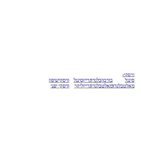
וויסקי
›
סינגל
בורבון
בלנדד
גריין
סינגל
וויסקי
שיפון
מאלט
בלנדד
מאלט
בלנדד
גריין
ליקר
וויסקי יפני