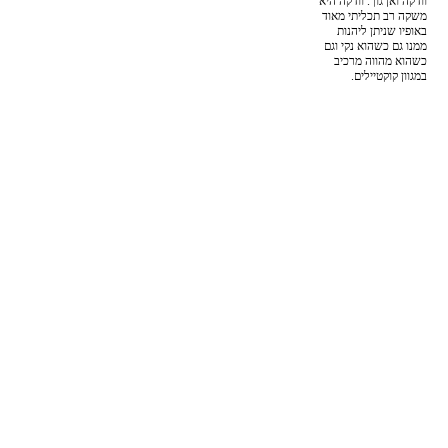
וודקה ואן גוך. וודקה היא
משקה רב תכליתי מאוד
באופיו שניתן ליהנות
ממנו גם כשהוא נקי וגם
כשהוא מהווה מרכיב
במגוון קוקטיילים.