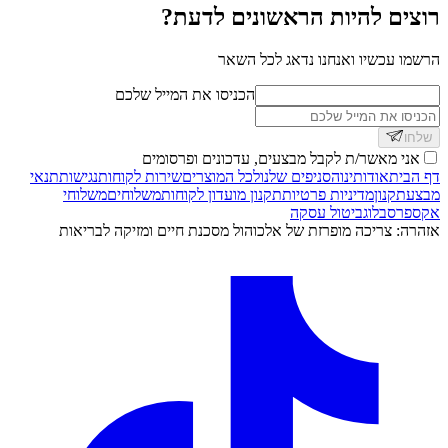
רוצים להיות הראשונים לדעת?
הרשמו עכשיו ואנחנו נדאג לכל השאר
הכניסו את המייל שלכם
שלחו
אני מאשר/ת לקבל מבצעים, עדכונים ופרסומים
דף הבית
אודותינו
הסניפים שלנו
לכל המוצרים
שירות לקוחות
נגישות
תנאי
מבצע
תקנון
מדיניות פרטיות
תקנון מועדון לקוחות
משלוחים
משלוחי
אקספרס
בלוג
ביטול עסקה
אזהרה: צריכה מופרזת של אלכוהול מסכנת חיים ומזיקה לבריאות