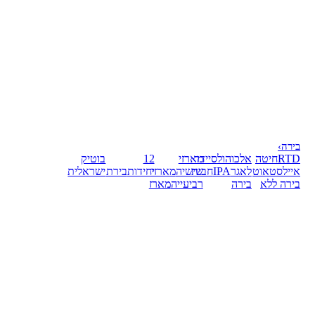
בירה
›
RTD
חיטה
אלכוהול
סיידר
מארזי
12
בוטיק
אייל
סטאוט
לאגר
IPA
חבית
שישיה
מארזי
יחידות
בירת
ישראלית
בירה ללא
בירה
רביעייה
מארז