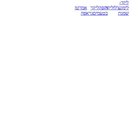
ליקר
›
לימונצ'לו
ליקר
וקפה
ליקר
אמרטו
שמנת
בטעמים
גראפה