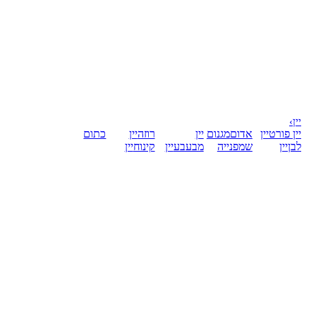
יין
›
יין פורט
יין
אדום
מגנום
יין
רוזה
יין
כתום
לבן
יין
שמפנייה
מבעבע
יין
קינוח
יין