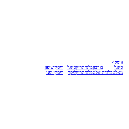
וויסקי
›
סינגל
בורבון
בלנדד
גריין
סינגל
וויסקי
שיפון
מאלט
בלנדד
מאלט
בלנדד
גריין
ליקר
וויסקי יפני