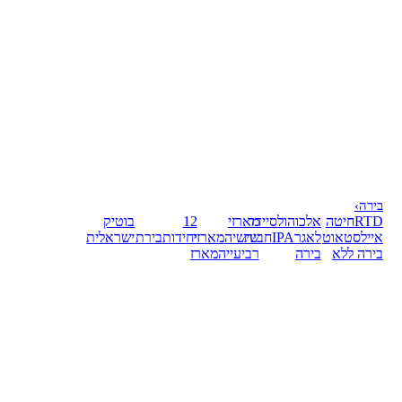
בירה
›
RTD
חיטה
אלכוהול
סיידר
מארזי
12
בוטיק
אייל
סטאוט
לאגר
IPA
חבית
שישיה
מארזי
יחידות
בירת
ישראלית
בירה ללא
בירה
רביעייה
מארז