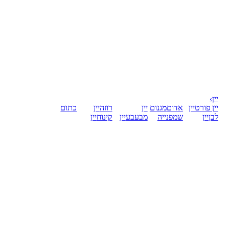
יין
›
יין פורט
יין
אדום
מגנום
יין
רוזה
יין
כתום
לבן
יין
שמפנייה
מבעבע
יין
קינוח
יין