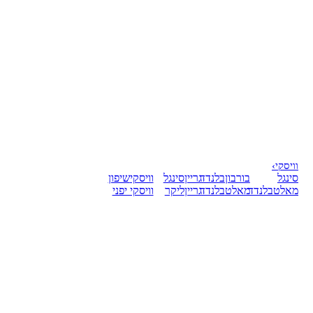
וויסקי
›
סינגל
בורבון
בלנדד
גריין
סינגל
וויסקי
שיפון
מאלט
בלנדד
מאלט
בלנדד
גריין
ליקר
וויסקי יפני