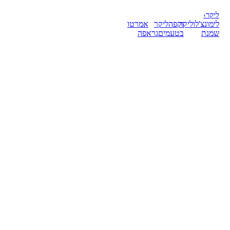
ליקר
›
לימונצ'לו
ליקר
וקפה
ליקר
אמרטו
שמנת
בטעמים
גראפה