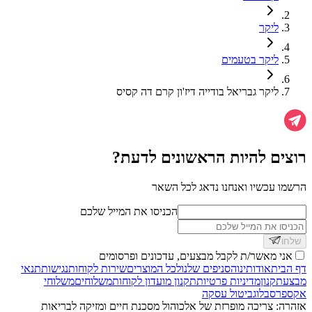
ליקר
ליקר בטעמים
ליקר גבריאל בודייה דיז'ון קרם דה קסיס
רוצים להיות הראשונים לדעת?
הרשמו עכשיו ואנחנו נדאג לכל השאר
הכניסו את המייל שלכם
שלחו
אני מאשר/ת לקבל מבצעים, עדכונים ופרסומים
דף הבית
אודותינו
הסניפים שלנו
לכל המוצרים
שירות לקוחות
נגישות
תנאי
מבצע
תקנון
מדיניות פרטיות
תקנון מועדון לקוחות
משלוחים
משלוחי
אקספרס
בלוג
ביטול עסקה
אזהרה: צריכה מופרזת של אלכוהול מסכנת חיים ומזיקה לבריאות