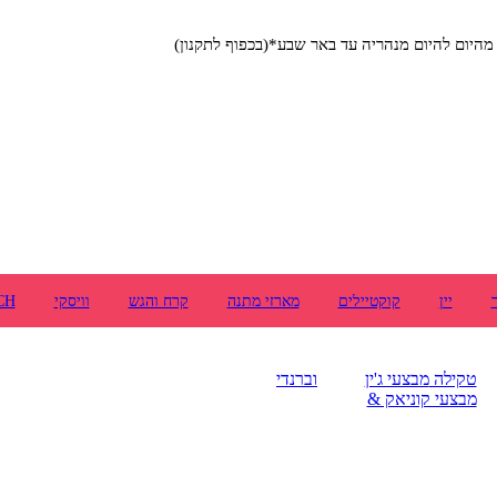
יום להיום מנהריה עד באר שבע*(בכפוף לתקנון)
יין
קוקטיילים
מארזי מתנה
קרח והגש
וויסקי
CH
טקילה
מבצעי ג'ין
וברנדי
מבצעי קוניאק &