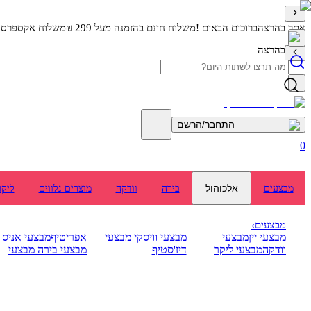
אתר בהרצה
ברוכים הבאים !
משלוח חינם בהזמנה מעל 299 ₪
משלוח אקספרס מה
אתר בהרצה
התחבר/הרשם
0
אלכוהול
מבצעים
בירה
וודקה
מוצרים נלווים
ליקר
מבצעים
›
מבצעי יין
מבצעי
מבצעי וויסקי
מבצעי
אפריטיף
מבצעי אניס
וודקה
מבצעי ליקר
דיז'סטיף
מבצעי בירה
מבצעי