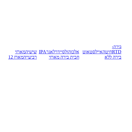
בירה
›
RTD
חיטה
אייל
סטאוט
אלכוהול
סיידר
לאגר
IPA
שישיה
מארזי
בירה ללא
חבית בירה
מארזי
רביעייה
מארז 12