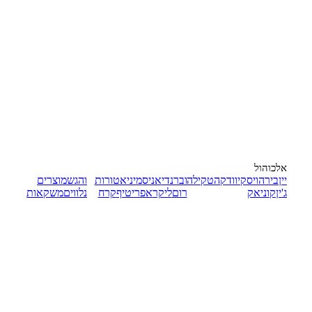
אלכוהול
יין
בירה
ויסקי
וודקה
טקילה
וברנדי
אניס
מיניאטורות
והגש
מוצרים
ג'ין
קוניאק
רום
ליקר
אפריטיף
קרח
נלווים
משקאות