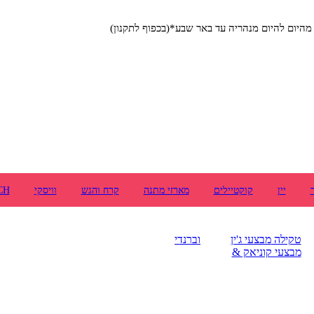
יום להיום מנהריה עד באר שבע*(בכפוף לתקנון)
יין
קוקטיילים
מארזי מתנה
קרח והגש
וויסקי
CH
טקילה
מבצעי ג'ין
וברנדי
מבצעי קוניאק &