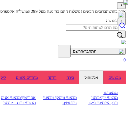
אתר בהרצה
ברוכים הבאים !
משלוח חינם בהזמנה מעל 299 ₪
משלוח אקספרס מה
אתר בהרצה
התחבר/הרשם
0
אלכוהול
מבצעים
בירה
וודקה
מוצרים נלווים
ליקר
מבצעים
›
מבצעי יין
מבצעי
מבצעי וויסקי
מבצעי
אפריטיף
מבצעי אניס
וודקה
מבצעי ליקר
דיז'סטיף
מבצעי בירה
מבצעי