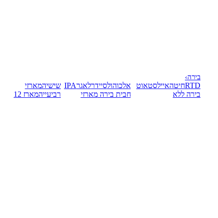
בירה
›
RTD
חיטה
אייל
סטאוט
אלכוהול
סיידר
לאגר
IPA
שישיה
מארזי
בירה ללא
חבית בירה
מארזי
רביעייה
מארז 12