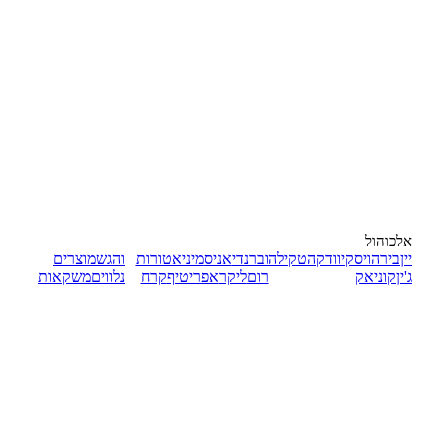
אלכוהול
יין
בירה
ויסקי
וודקה
טקילה
וברנדי
אניס
מיניאטורות
והגש
מוצרים
ג'ין
קוניאק
רום
ליקר
אפריטיף
קרח
נלווים
משקאות