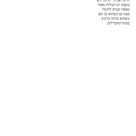
וודקה ואן גוך. וודקה היא
משקה רב תכליתי מאוד
באופיו שניתן ליהנות
ממנו גם כשהוא נקי וגם
כשהוא מהווה מרכיב
במגוון קוקטיילים.