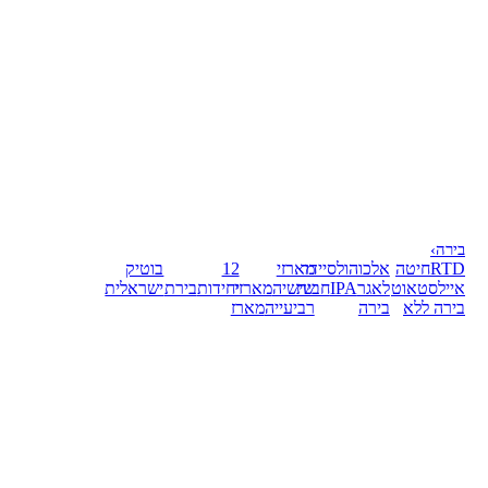
בירה
›
RTD
חיטה
אלכוהול
סיידר
מארזי
12
בוטיק
אייל
סטאוט
לאגר
IPA
חבית
שישיה
מארזי
יחידות
בירת
ישראלית
בירה ללא
בירה
רביעייה
מארז