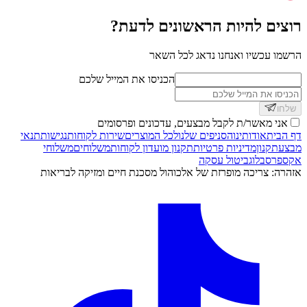
רוצים להיות הראשונים לדעת?
הרשמו עכשיו ואנחנו נדאג לכל השאר
הכניסו את המייל שלכם
שלחו
אני מאשר/ת לקבל מבצעים, עדכונים ופרסומים
דף הבית
אודותינו
הסניפים שלנו
לכל המוצרים
שירות לקוחות
נגישות
תנאי
מבצע
תקנון
מדיניות פרטיות
תקנון מועדון לקוחות
משלוחים
משלוחי
אקספרס
בלוג
ביטול עסקה
אזהרה: צריכה מופרזת של אלכוהול מסכנת חיים ומזיקה לבריאות