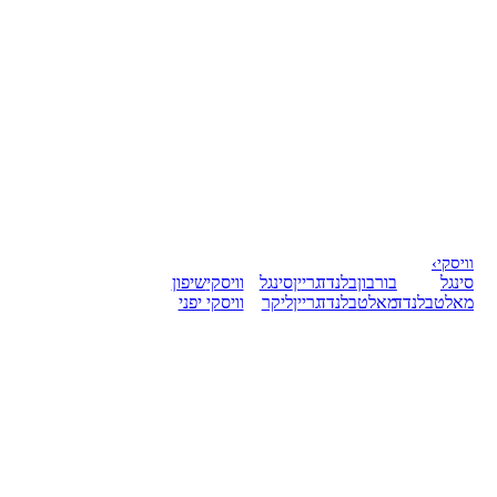
וויסקי
›
סינגל
בורבון
בלנדד
גריין
סינגל
וויסקי
שיפון
מאלט
בלנדד
מאלט
בלנדד
גריין
ליקר
וויסקי יפני