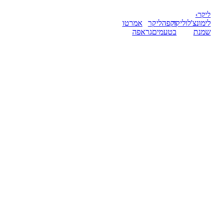
ליקר
›
לימונצ'לו
ליקר
וקפה
ליקר
אמרטו
שמנת
בטעמים
גראפה