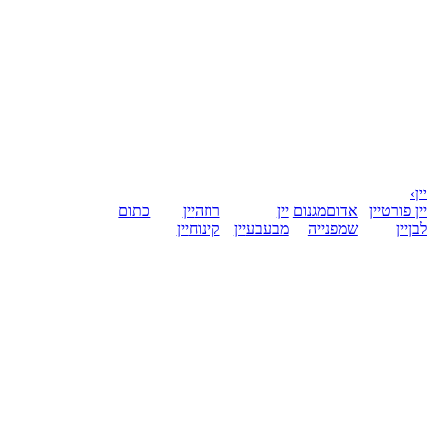
יין
›
יין פורט
יין
אדום
מגנום
יין
רוזה
יין
כתום
לבן
יין
שמפנייה
מבעבע
יין
קינוח
יין