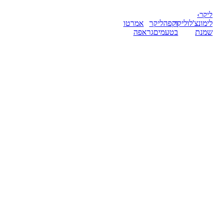
ליקר
›
לימונצ'לו
ליקר
וקפה
ליקר
אמרטו
שמנת
בטעמים
גראפה