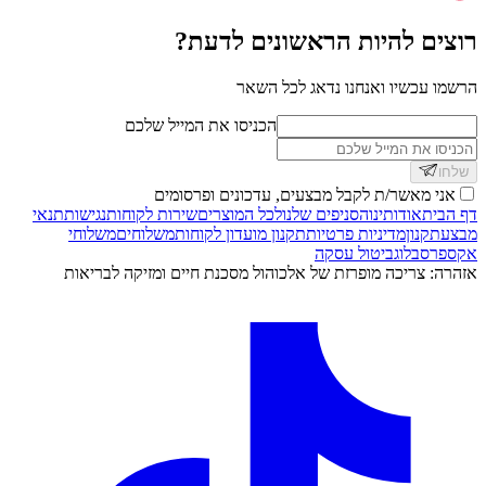
רוצים להיות הראשונים לדעת?
הרשמו עכשיו ואנחנו נדאג לכל השאר
הכניסו את המייל שלכם
שלחו
אני מאשר/ת לקבל מבצעים, עדכונים ופרסומים
דף הבית
אודותינו
הסניפים שלנו
לכל המוצרים
שירות לקוחות
נגישות
תנאי
מבצע
תקנון
מדיניות פרטיות
תקנון מועדון לקוחות
משלוחים
משלוחי
אקספרס
בלוג
ביטול עסקה
אזהרה: צריכה מופרזת של אלכוהול מסכנת חיים ומזיקה לבריאות