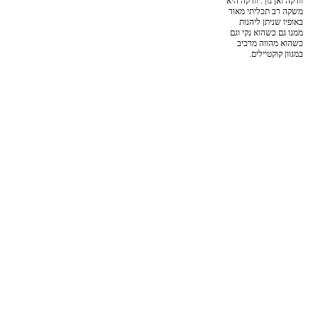
וודקה ואן גוך. וודקה היא
משקה רב תכליתי מאוד
באופיו שניתן ליהנות
ממנו גם כשהוא נקי וגם
כשהוא מהווה מרכיב
במגוון קוקטיילים.