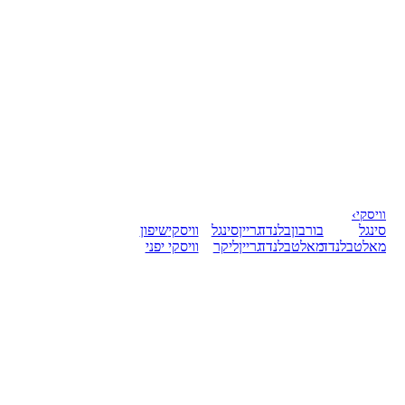
וויסקי
›
סינגל
בורבון
בלנדד
גריין
סינגל
וויסקי
שיפון
מאלט
בלנדד
מאלט
בלנדד
גריין
ליקר
וויסקי יפני