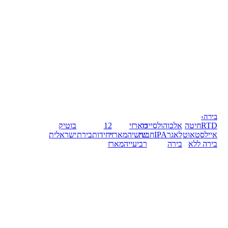
בירה
›
RTD
חיטה
אלכוהול
סיידר
מארזי
12
בוטיק
אייל
סטאוט
לאגר
IPA
חבית
שישיה
מארזי
יחידות
בירת
ישראלית
בירה ללא
בירה
רביעייה
מארז