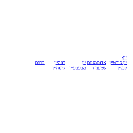
יין
›
יין פורט
יין
אדום
מגנום
יין
רוזה
יין
כתום
לבן
יין
שמפנייה
מבעבע
יין
קינוח
יין