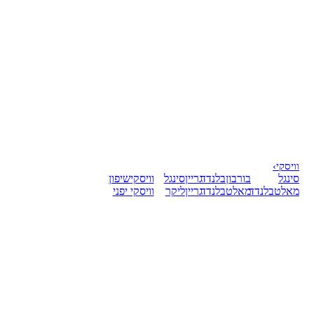
וויסקי
›
סינגל
בורבון
בלנדד
גריין
סינגל
וויסקי
שיפון
מאלט
בלנדד
מאלט
בלנדד
גריין
ליקר
וויסקי יפני