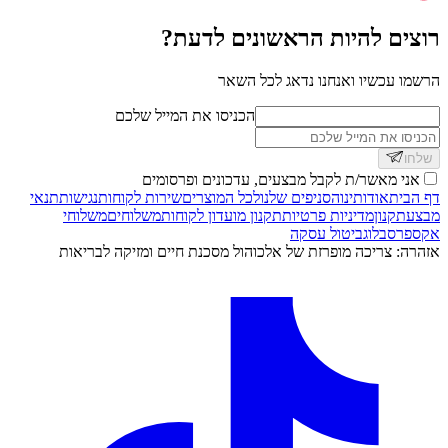
רוצים להיות הראשונים לדעת?
הרשמו עכשיו ואנחנו נדאג לכל השאר
הכניסו את המייל שלכם
שלחו
אני מאשר/ת לקבל מבצעים, עדכונים ופרסומים
דף הבית
אודותינו
הסניפים שלנו
לכל המוצרים
שירות לקוחות
נגישות
תנאי
מבצע
תקנון
מדיניות פרטיות
תקנון מועדון לקוחות
משלוחים
משלוחי
אקספרס
בלוג
ביטול עסקה
אזהרה: צריכה מופרזת של אלכוהול מסכנת חיים ומזיקה לבריאות