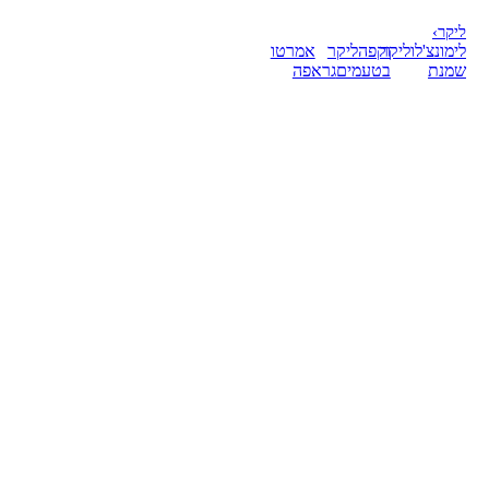
ליקר
›
לימונצ'לו
ליקר
וקפה
ליקר
אמרטו
שמנת
בטעמים
גראפה