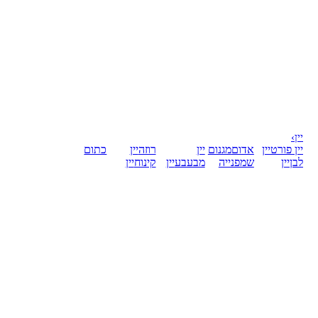
יין
›
יין פורט
יין
אדום
מגנום
יין
רוזה
יין
כתום
לבן
יין
שמפנייה
מבעבע
יין
קינוח
יין