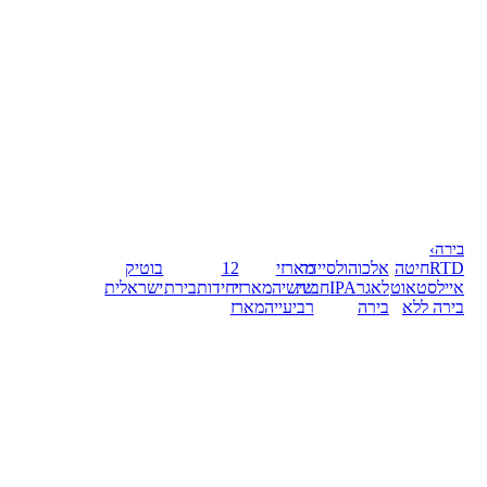
בירה
›
RTD
חיטה
אלכוהול
סיידר
מארזי
12
בוטיק
אייל
סטאוט
לאגר
IPA
חבית
שישיה
מארזי
יחידות
בירת
ישראלית
בירה ללא
בירה
רביעייה
מארז