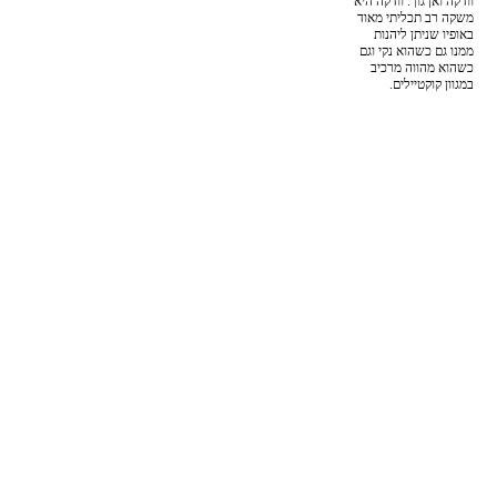
וודקה ואן גוך. וודקה היא
משקה רב תכליתי מאוד
באופיו שניתן ליהנות
ממנו גם כשהוא נקי וגם
כשהוא מהווה מרכיב
במגוון קוקטיילים.