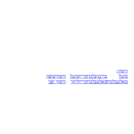
וויסקי
›
סינגל
בורבון
בלנדד
גריין
סינגל
וויסקי
שיפון
מאלט
בלנדד
מאלט
בלנדד
גריין
ליקר
וויסקי יפני