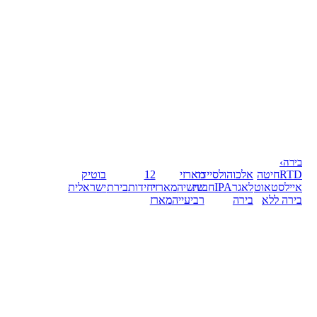
בירה
›
RTD
חיטה
אלכוהול
סיידר
מארזי
12
בוטיק
אייל
סטאוט
לאגר
IPA
חבית
שישיה
מארזי
יחידות
בירת
ישראלית
בירה ללא
בירה
רביעייה
מארז