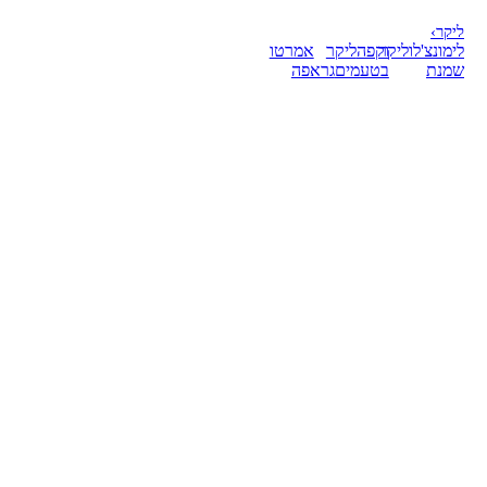
ליקר
›
לימונצ'לו
ליקר
וקפה
ליקר
אמרטו
שמנת
בטעמים
גראפה