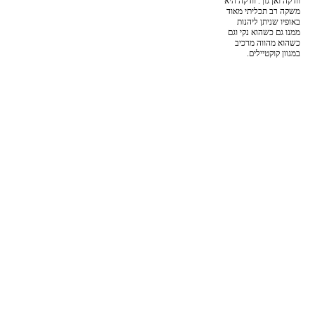
וודקה ואן גוך. וודקה היא
משקה רב תכליתי מאוד
באופיו שניתן ליהנות
ממנו גם כשהוא נקי וגם
כשהוא מהווה מרכיב
במגוון קוקטיילים.