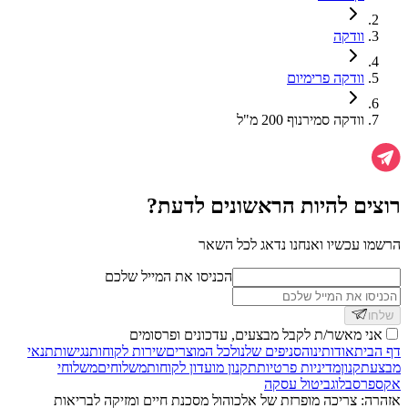
וודקה
וודקה פרימיום
וודקה סמירנוף 200 מ"ל
רוצים להיות הראשונים לדעת?
הרשמו עכשיו ואנחנו נדאג לכל השאר
הכניסו את המייל שלכם
שלחו
אני מאשר/ת לקבל מבצעים, עדכונים ופרסומים
דף הבית
אודותינו
הסניפים שלנו
לכל המוצרים
שירות לקוחות
נגישות
תנאי
מבצע
תקנון
מדיניות פרטיות
תקנון מועדון לקוחות
משלוחים
משלוחי
אקספרס
בלוג
ביטול עסקה
אזהרה: צריכה מופרזת של אלכוהול מסכנת חיים ומזיקה לבריאות