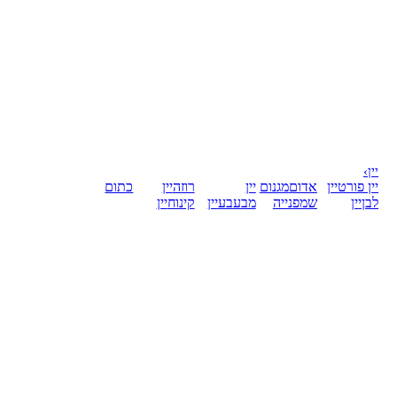
יין
›
יין פורט
יין
אדום
מגנום
יין
רוזה
יין
כתום
לבן
יין
שמפנייה
מבעבע
יין
קינוח
יין