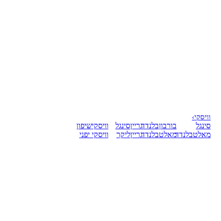
וויסקי
›
סינגל
בורבון
בלנדד
גריין
סינגל
וויסקי
שיפון
מאלט
בלנדד
מאלט
בלנדד
גריין
ליקר
וויסקי יפני