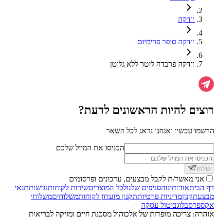
וודקה
וודקה סופר פרימיום
וודקה פרבדה ליטר ללא גלוטן
רוצים להיות הראשונים לדעת?
הרשמו עכשיו ואנחנו נדאג לכל השאר
הכניסו את המייל שלכם
שלחו
אני מאשר/ת לקבל מבצעים, עדכונים ופרסומים
דף הבית
אודותינו
הסניפים שלנו
לכל המוצרים
שירות לקוחות
נגישות
תנאי
מבצע
תקנון
מדיניות פרטיות
תקנון מועדון לקוחות
משלוחים
משלוחי
אקספרס
בלוג
ביטול עסקה
אזהרה: צריכה מופרזת של אלכוהול מסכנת חיים ומזיקה לבריאות