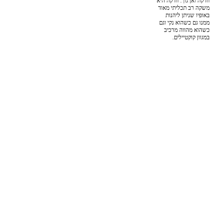
וודקה ואן גוך. וודקה היא
משקה רב תכליתי מאוד
באופיו שניתן ליהנות
ממנו גם כשהוא נקי וגם
כשהוא מהווה מרכיב
במגוון קוקטיילים.