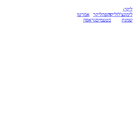
ליקר
›
לימונצ'לו
ליקר
וקפה
ליקר
אמרטו
שמנת
בטעמים
גראפה