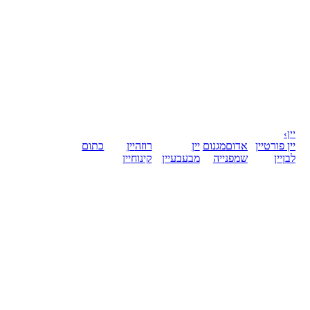
יין
›
יין פורט
יין
אדום
מגנום
יין
רוזה
יין
כתום
לבן
יין
שמפנייה
מבעבע
יין
קינוח
יין