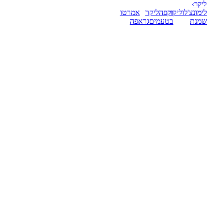
ליקר
›
לימונצ'לו
ליקר
וקפה
ליקר
אמרטו
שמנת
בטעמים
גראפה