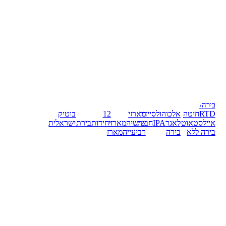
בירה
›
RTD
חיטה
אלכוהול
סיידר
מארזי
12
בוטיק
אייל
סטאוט
לאגר
IPA
חבית
שישיה
מארזי
יחידות
בירת
ישראלית
בירה ללא
בירה
רביעייה
מארז