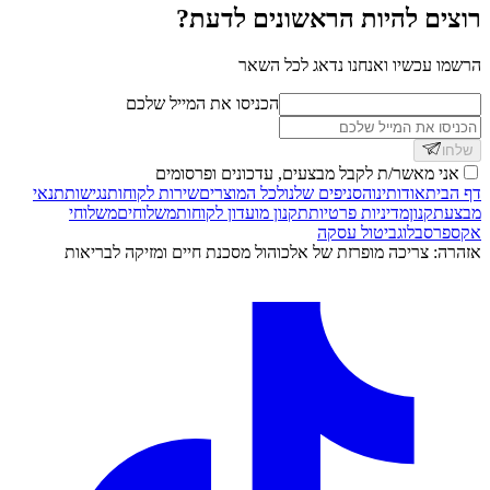
רוצים להיות הראשונים לדעת?
הרשמו עכשיו ואנחנו נדאג לכל השאר
הכניסו את המייל שלכם
שלחו
אני מאשר/ת לקבל מבצעים, עדכונים ופרסומים
דף הבית
אודותינו
הסניפים שלנו
לכל המוצרים
שירות לקוחות
נגישות
תנאי
מבצע
תקנון
מדיניות פרטיות
תקנון מועדון לקוחות
משלוחים
משלוחי
אקספרס
בלוג
ביטול עסקה
אזהרה: צריכה מופרזת של אלכוהול מסכנת חיים ומזיקה לבריאות