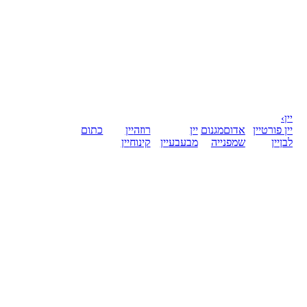
יין
›
יין פורט
יין
אדום
מגנום
יין
רוזה
יין
כתום
לבן
יין
שמפנייה
מבעבע
יין
קינוח
יין