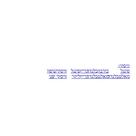
וויסקי
›
סינגל
בורבון
בלנדד
גריין
סינגל
וויסקי
שיפון
מאלט
בלנדד
מאלט
בלנדד
גריין
ליקר
וויסקי יפני