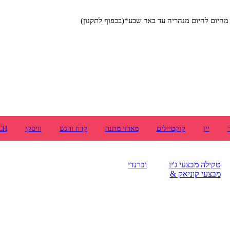
יום להיום מנהריה עד באר שבע*(בכפוף לתקנון)
יין
קוקטיילים
מארזי מתנה
קרח והגש
וויסקי
CH
טקילה
מבצעי ג'ין
וברנדי
מבצעי קוניאק &