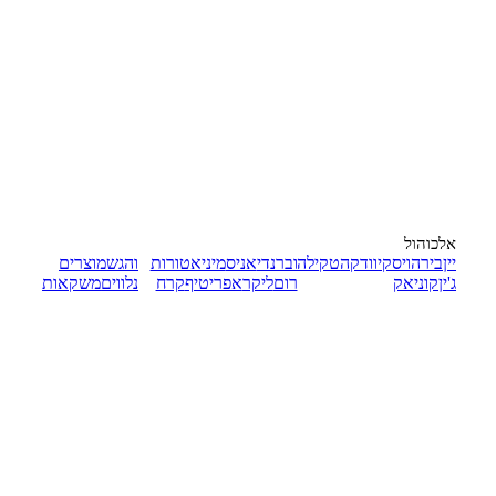
אלכוהול
יין
בירה
ויסקי
וודקה
טקילה
וברנדי
אניס
מיניאטורות
והגש
מוצרים
ג'ין
קוניאק
רום
ליקר
אפריטיף
קרח
נלווים
משקאות