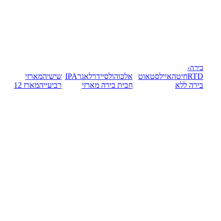
בירה
›
RTD
חיטה
אייל
סטאוט
אלכוהול
סיידר
לאגר
IPA
שישיה
מארזי
בירה ללא
חבית בירה
מארזי
רביעייה
מארז 12