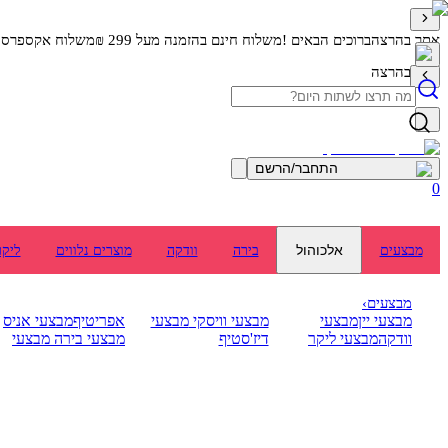
אתר בהרצה
ברוכים הבאים !
משלוח חינם בהזמנה מעל 299 ₪
משלוח אקספרס מה
אתר בהרצה
התחבר/הרשם
0
אלכוהול
מבצעים
בירה
וודקה
מוצרים נלווים
ליקר
מבצעים
›
מבצעי יין
מבצעי
מבצעי וויסקי
מבצעי
אפריטיף
מבצעי אניס
וודקה
מבצעי ליקר
דיז'סטיף
מבצעי בירה
מבצעי