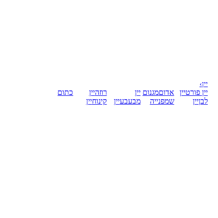
יין
›
יין פורט
יין
אדום
מגנום
יין
רוזה
יין
כתום
לבן
יין
שמפנייה
מבעבע
יין
קינוח
יין