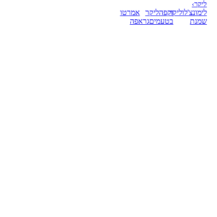
ליקר
›
לימונצ'לו
ליקר
וקפה
ליקר
אמרטו
שמנת
בטעמים
גראפה