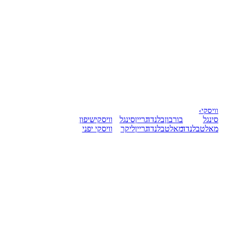
וויסקי
›
סינגל
בורבון
בלנדד
גריין
סינגל
וויסקי
שיפון
מאלט
בלנדד
מאלט
בלנדד
גריין
ליקר
וויסקי יפני