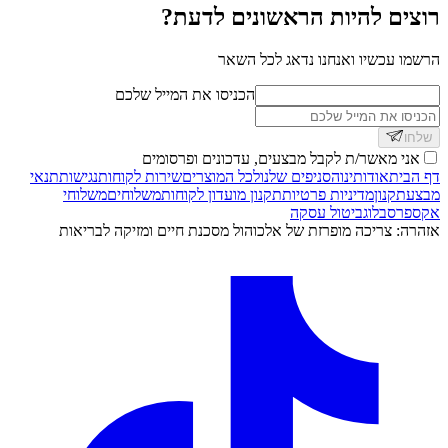
רוצים להיות הראשונים לדעת?
הרשמו עכשיו ואנחנו נדאג לכל השאר
הכניסו את המייל שלכם
שלחו
אני מאשר/ת לקבל מבצעים, עדכונים ופרסומים
דף הבית
אודותינו
הסניפים שלנו
לכל המוצרים
שירות לקוחות
נגישות
תנאי
מבצע
תקנון
מדיניות פרטיות
תקנון מועדון לקוחות
משלוחים
משלוחי
אקספרס
בלוג
ביטול עסקה
אזהרה: צריכה מופרזת של אלכוהול מסכנת חיים ומזיקה לבריאות