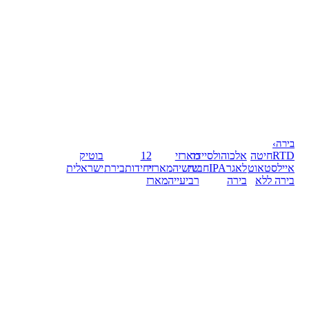
בירה
›
RTD
חיטה
אלכוהול
סיידר
מארזי
12
בוטיק
אייל
סטאוט
לאגר
IPA
חבית
שישיה
מארזי
יחידות
בירת
ישראלית
בירה ללא
בירה
רביעייה
מארז