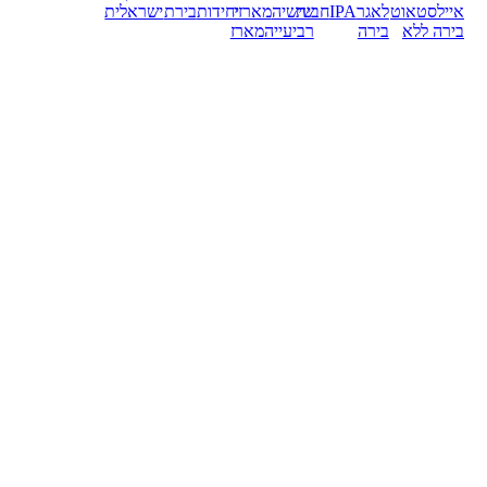
אייל
סטאוט
לאגר
IPA
חבית
שישיה
מארזי
יחידות
בירת
ישראלית
בירה ללא
בירה
רביעייה
מארז