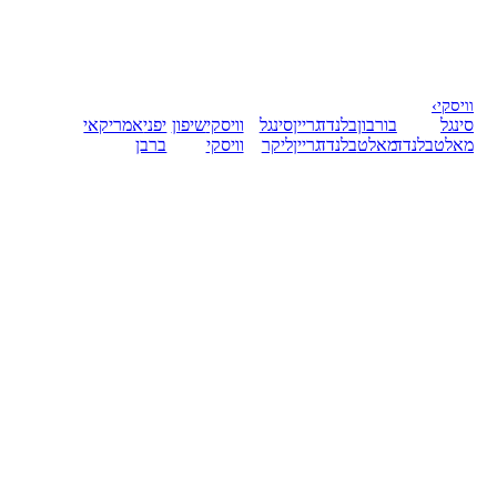
וויסקי
›
סינגל
בורבון
בלנדד
גריין
סינגל
וויסקי
שיפון
יפני
אמריקאי
מאלט
בלנדד
מאלט
בלנדד
גריין
ליקר
וויסקי
ברבן