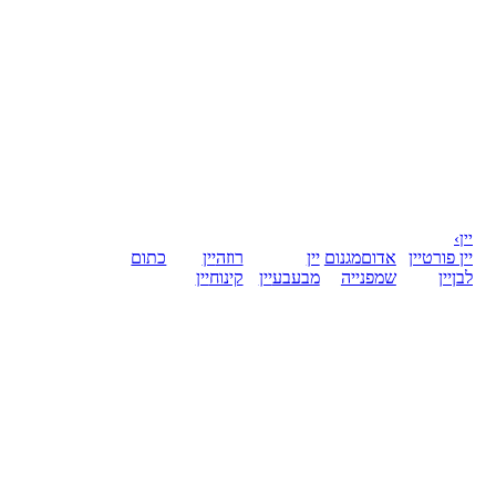
יין
›
יין פורט
יין
אדום
מגנום
יין
רוזה
יין
כתום
לבן
יין
שמפנייה
מבעבע
יין
קינוח
יין