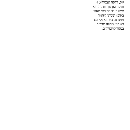
גוס, וודקה אבסולוט ו-
וודקה ואן גוך. וודקה היא
משקה רב תכליתי מאוד
באופיו שניתן ליהנות
ממנו גם כשהוא נקי וגם
כשהוא מהווה מרכיב
במגוון קוקטיילים.