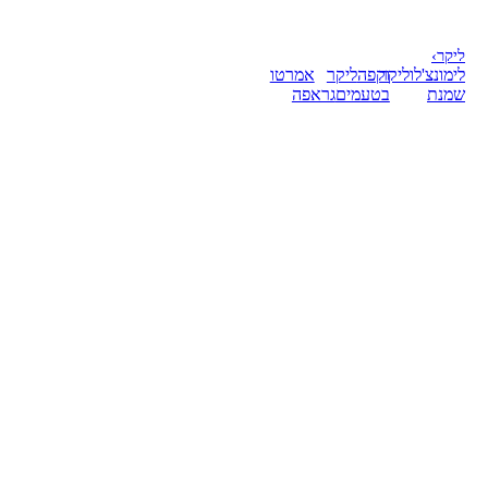
ליקר
›
לימונצ'לו
ליקר
וקפה
ליקר
אמרטו
שמנת
בטעמים
גראפה