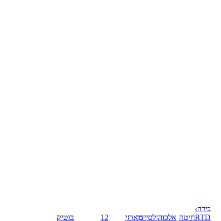
בירה
›
RTD
חיטה
אלכוהול
סיידר
מארזי
12
בוטיק