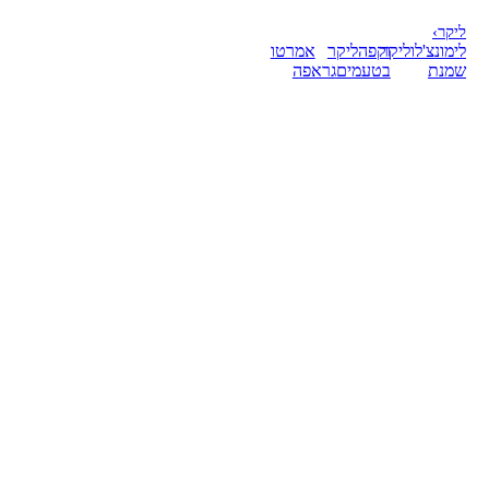
ליקר
›
לימונצ'לו
ליקר
וקפה
ליקר
אמרטו
שמנת
בטעמים
גראפה