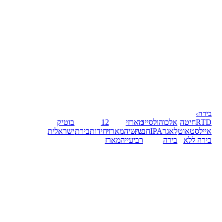
בירה
›
RTD
חיטה
אלכוהול
סיידר
מארזי
12
בוטיק
אייל
סטאוט
לאגר
IPA
חבית
שישיה
מארזי
יחידות
בירת
ישראלית
בירה ללא
בירה
רביעייה
מארז