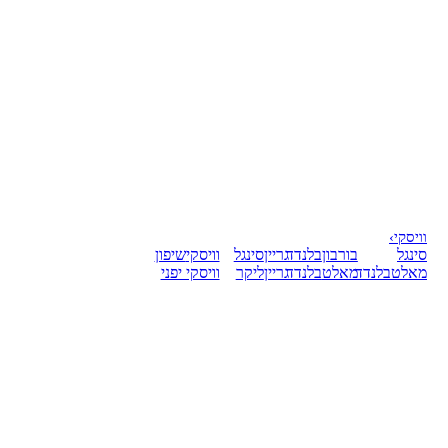
וויסקי
›
סינגל
בורבון
בלנדד
גריין
סינגל
וויסקי
שיפון
מאלט
בלנדד
מאלט
בלנדד
גריין
ליקר
וויסקי יפני