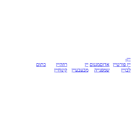
יין
›
יין פורט
יין
אדום
מגנום
יין
רוזה
יין
כתום
לבן
יין
שמפנייה
מבעבע
יין
קינוח
יין