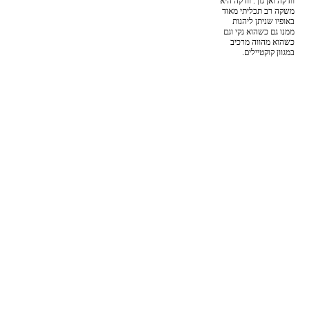
וודקה ואן גוך. וודקה היא
משקה רב תכליתי מאוד
באופיו שניתן ליהנות
ממנו גם כשהוא נקי וגם
כשהוא מהווה מרכיב
במגוון קוקטיילים.